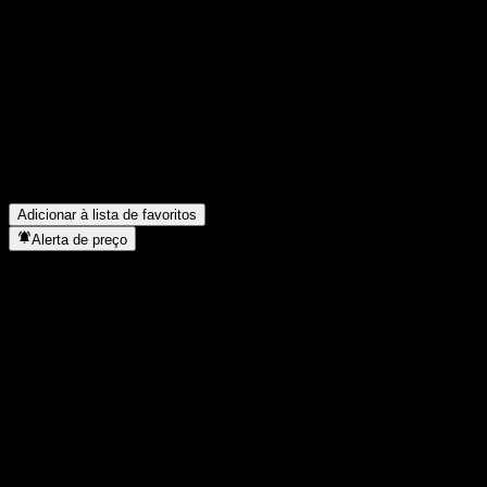
Compartilhe suas ideias
FAQ
Qual é o preço da ação da ACHVHXX hoje?
▼
Qual é o símbolo da ação da ACHVHXX?
▼
Em que setor está localizada a ACHVHXX?
▼
Quando a ACHVHXX concluiu o desdobro de ações?
▼
Adicionar à lista de favoritos
Alerta de preço