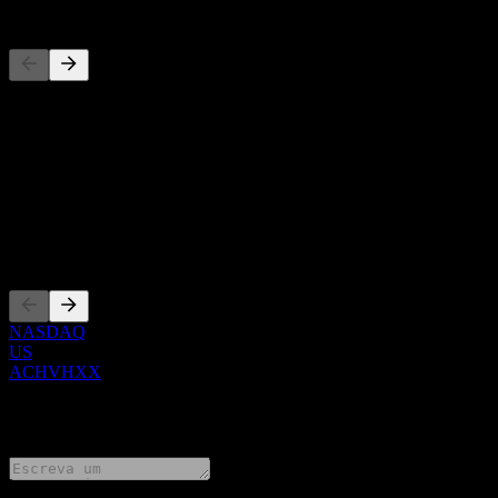
Concorrentes
Esta lista é uma análise baseada em eventos recentes do mercado. N
Sobre
Show more...
CEO
Listagens
NASDAQ
US
ACHVHXX
0 Comments