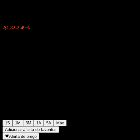
$71,19
0
-$1,82
-2,49%
Semana passada
1S
1M
3M
1A
5A
Máx
Adicionar à lista de favoritos
Alerta de preço