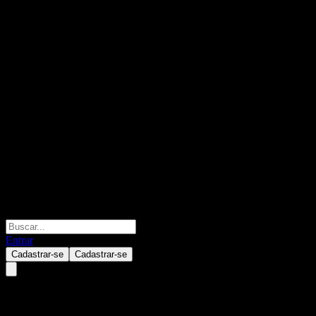
Entrar
Cadastrar-se
Cadastrar-se
Morgan Stanley Finance LLC