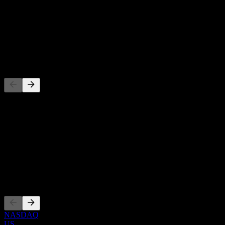
-
Rendimento de dividendos
-
Dividendo
-
Concorrentes
Esta lista é uma análise baseada em eventos recentes do mercado.
Não é uma recomendação de investimento.
Sobre
Show more...
CEO
Listagens
NASDAQ
US