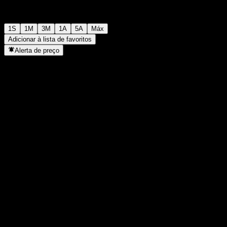
1S
1M
3M
1A
5A
Máx
Adicionar à lista de favoritos
Alerta de preço
Estatísticas
Máxima do dia
-
Mínima do dia
-
Máxima 52S
99,74
Mín 52S
94,32
Volume
-
Vol. médio
-
Cap. de mercado
0
P/L