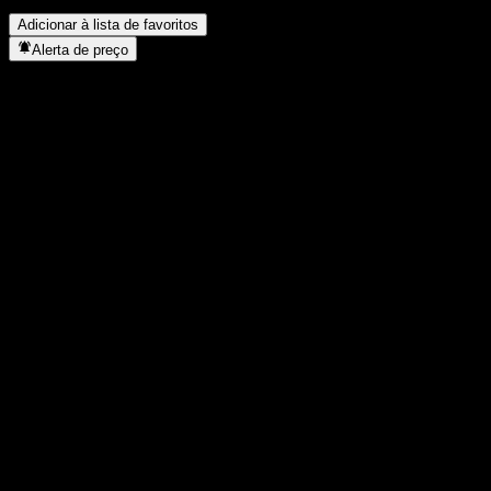
concluiu o desdobro de ações?
▼
Adicionar à lista de favoritos
Alerta de preço