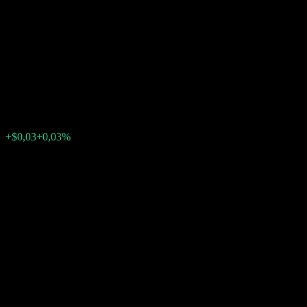
Issuer Callable Contingent
Interest OTM Digital Worst Of
Barrier Note ACJPDXX
$99,42
0
+$0,03
+0,03%
Semana passada