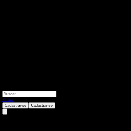
Entrar
Cadastrar-se
Cadastrar-se
ADCB UAE Equity Fund-Dis