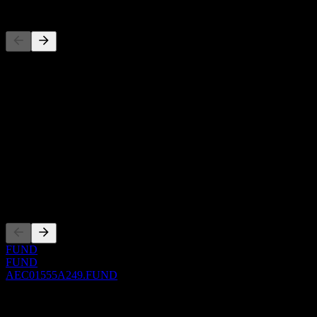
Concorrentes
Esta lista é uma análise baseada em eventos recentes do mercado.
Não é uma recomendação de investimento.
Sobre
Show more...
CEO
ISIN
AEC01555A249
Listagens
FUND
FUND
AEC01555A249.FUND
0 Comments