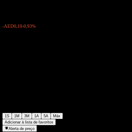
AED11,06
0
-AED0,10
-0,93%
Semana passada
1S
1M
3M
1A
5A
Máx
Adicionar à lista de favoritos
Alerta de preço