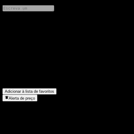
Compartilhe suas ideias
FAQ
Qual é o preço da ação da ADCB UAE Equity Fund-Dis hoje?
▼
Qual é o símbolo da ação da ADCB UAE Equity Fund-Dis?
▼
O preço da ação da ADCB UAE Equity Fund-Dis está subindo?
▼
Em que setor está localizada a ADCB UAE Equity Fund-Dis?
▼
Quando a ADCB UAE Equity Fund-Dis concluiu o desdobro de
ações?
▼
Adicionar à lista de favoritos
Alerta de preço