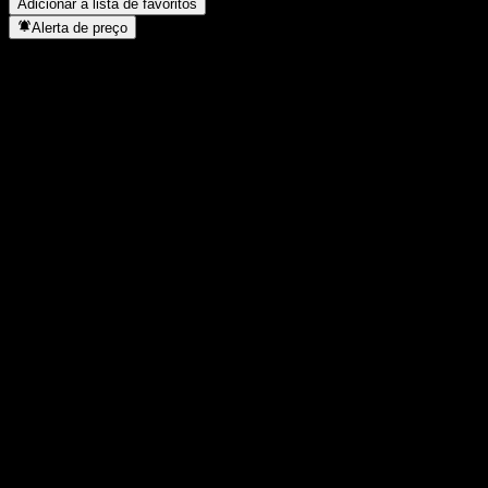
Adicionar à lista de favoritos
Alerta de preço
Estatísticas
Máxima do dia
10,36
Mínima do dia
10,36
Máxima 52S
10,36
Mín 52S
10,36
Volume
0
Vol. médio
-
Cap. de mercado
0
P/L
-
Rendimento de dividendos
-
Dividendo