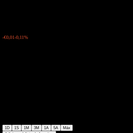
Bond UCITS Acc
€10,36
4
-€0,01
-0,11%
Monday 08:04
1D
1S
1M
3M
1A
5A
Máx