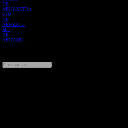
DE
AEHY.XETRA
STU
DE
AEHY.STU
MU
DE
AEHY.MU
0 Comments
Compartilhe suas ideias
FAQ
Qual é o preço da ação da Amundi Core EUR High Yield Bond
UCITS Acc hoje?
▼
Qual é o símbolo da ação da Amundi Core EUR High Yield
Bond UCITS Acc?
▼