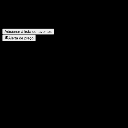
O preço da ação da Amundi Core EUR High Yield Bond UCITS
Acc está subindo?
▼
Em que setor está localizada a Amundi Core EUR High Yield
Bond UCITS Acc?
▼
Quando a Amundi Core EUR High Yield Bond UCITS Acc
concluiu o desdobro de ações?
▼
Adicionar à lista de favoritos
Alerta de preço