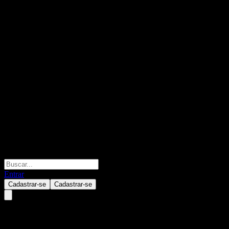
Entrar
Cadastrar-se
Cadastrar-se
Amundi Core EUR High Yield