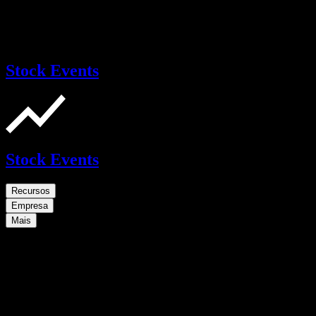
Stock Events
Stock Events
Recursos
Empresa
Mais