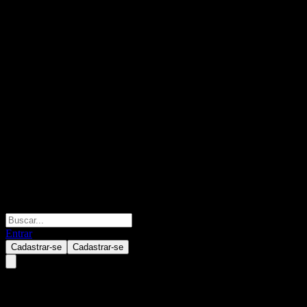
Entrar
Cadastrar-se
Cadastrar-se
Sky Ocean Australia REIT Fund