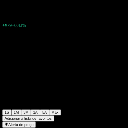
¥18.473
0
+¥79
+0,43%
Semana passada
1S
1M
3M
1A
5A
Máx
Adicionar à lista de favoritos
Alerta de preço