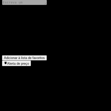
Compartilhe suas ideias
FAQ
Qual é o preço da ação da Sky Ocean Australia REIT Fund Divide
Qual é o símbolo da ação da Sky Ocean Australia REIT Fund Divi
Em que setor está localizada a Sky Ocean Australia REIT Fund Di
Quando a Sky Ocean Australia REIT Fund Dividend 2 Year conclu
Adicionar à lista de favoritos
Alerta de preço