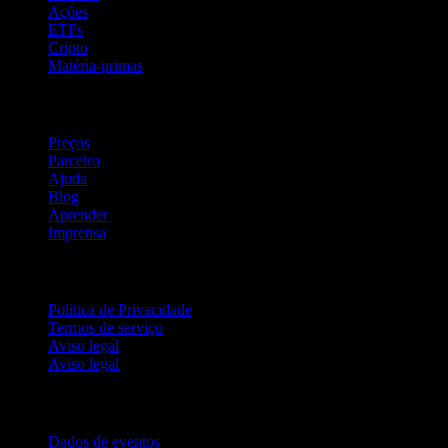
Ações
ETFs
Cripto
Matéria-primas
company
Preços
Parceiro
Ajuda
Blog
Aprender
Imprensa
Jurídico
Política de Privacidade
Termos de serviço
Aviso legal
Aviso legal
Para empresas
Dados de eventos