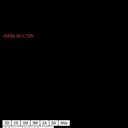
Airport
NZ$8,83
111
-NZ$0,16
-1,73%
04:17 Hoje
1D
1S
1M
3M
1A
5A
Máx