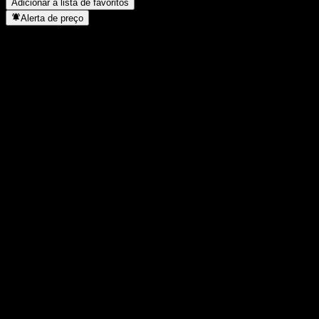
Adicionar à lista de favoritos
Alerta de preço
Estatísticas
Máxima do dia
8,98
Mínima do dia
8,74
Máxima 52S
9,18
Mín 52S
7,48
Volume
736.908
Vol. médio
2.020.806
Cap. de mercado
14,95B
P/L
-
Rendimento de dividendos
2,09%
Dividendo