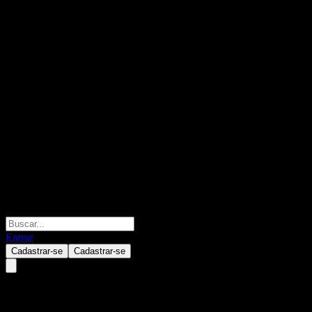
Entrar
Cadastrar-se
Cadastrar-se
Auckland International