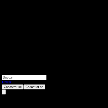
Entrar
Cadastrar-se
Cadastrar-se
Artificial Liquid Intelligence