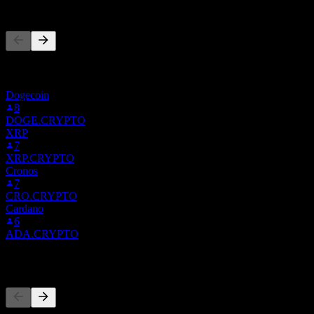
As pessoas também seguem
Esta lista é baseada nas listas de favoritos dos usuários do Stock
Events que seguem ALI.CRYPTO. Não é uma recomendação de
investimento.
Dogecoin
8
DOGE.CRYPTO
XRP
7
XRP.CRYPTO
Cronos
7
CRO.CRYPTO
Cardano
6
ADA.CRYPTO
Concorrentes
Esta lista é uma análise baseada em eventos recentes do mercado.