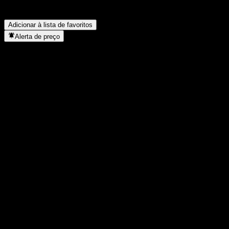
Quando a Artificial Liquid Intelligence concluiu o desdobro de
ações?
▼
Adicionar à lista de favoritos
Alerta de preço