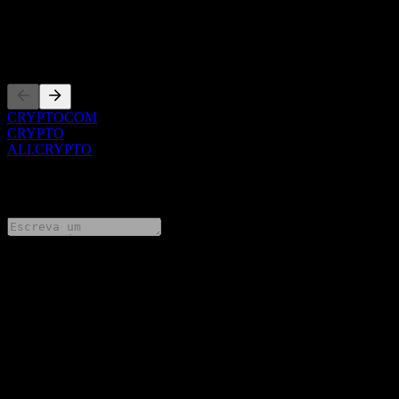
Não é uma recomendação de investimento.
Listagens
CRYPTOCOM
CRYPTO
ALI.CRYPTO
0 Comments
Compartilhe suas ideias
FAQ
Qual é o preço da ação da Artificial Liquid Intelligence hoje?
▼
Qual é o símbolo da ação da Artificial Liquid Intelligence?
▼
Em que setor está localizada a Artificial Liquid Intelligence?
▼