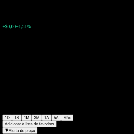
$0,001074
15
+$0,00
+1,51%
22:20 Hoje
1D
1S
1M
3M
1A
5A
Máx
Adicionar à lista de favoritos
Alerta de preço