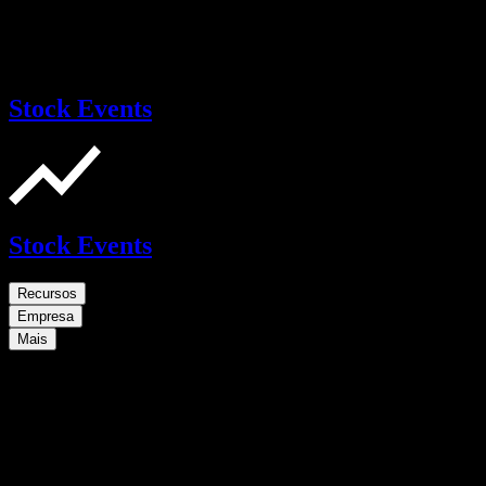
Stock Events
Stock Events
Recursos
Empresa
Mais