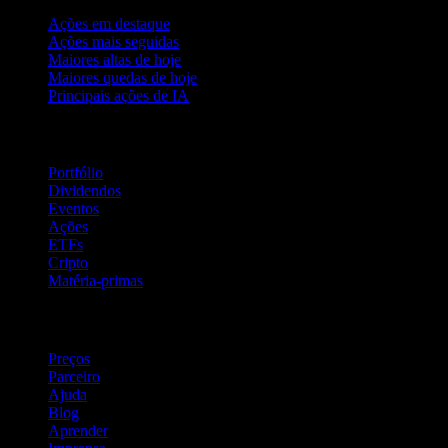
Ações em destaque
Ações mais seguidas
Maiores altas de hoje
Maiores quedas de hoje
Principais ações de IA
Recursos
Portfólio
Dividendos
Eventos
Ações
ETFs
Cripto
Matéria-primas
company
Preços
Parceiro
Ajuda
Blog
Aprender