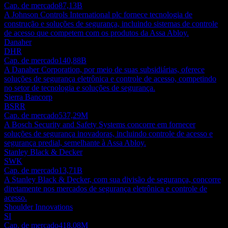
Cap. de mercado
87,13B
A Johnson Controls International plc fornece tecnologia de
construção e soluções de segurança, incluindo sistemas de controle
de acesso que competem com os produtos da Assa Abloy.
Danaher
DHR
Cap. de mercado
140,88B
A Danaher Corporation, por meio de suas subsidiárias, oferece
soluções de segurança eletrônica e controle de acesso, competindo
no setor de tecnologia e soluções de segurança.
Sierra Bancorp
BSRR
Cap. de mercado
537,29M
A Bosch Security and Safety Systems concorre em fornecer
soluções de segurança inovadoras, incluindo controle de acesso e
segurança predial, semelhante à Assa Abloy.
Stanley Black & Decker
SWK
Cap. de mercado
13,71B
A Stanley Black & Decker, com sua divisão de segurança, concorre
diretamente nos mercados de segurança eletrônica e controle de
acesso.
Shoulder Innovations
SI
Cap. de mercado
418,08M