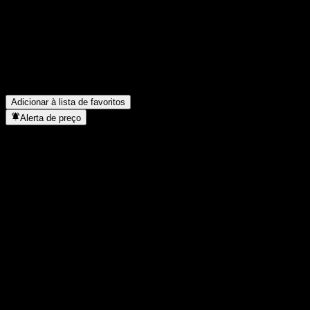
AB?
▼
Quais foram os resultados financeiros da Assa Abloy AB no
último trimestre?
▼
Qual foi a receita da Assa Abloy AB no ano passado?
▼
Qual foi o lucro líquido da Assa Abloy AB no ano passado?
▼
A Assa Abloy AB paga dividendos?
▼
Em que setor está localizada a Assa Abloy AB?
▼
Quando a Assa Abloy AB concluiu o desdobro de ações?
▼
Adicionar à lista de favoritos
Alerta de preço