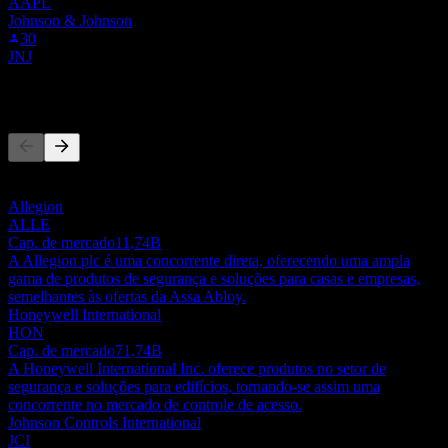
AAPL
Johnson & Johnson
30
JNJ
Concorrentes
Esta lista é uma análise baseada em eventos recentes do mercado.
Não é uma recomendação de investimento.
Allegion
ALLE
Cap. de mercado
11,74B
A Allegion plc é uma concorrente direta, oferecendo uma ampla
gama de produtos de segurança e soluções para casas e empresas,
semelhantes às ofertas da Assa Abloy.
Honeywell International
HON
Cap. de mercado
71,74B
A Honeywell International Inc. oferece produtos no setor de
segurança e soluções para edifícios, tornando-se assim uma
concorrente no mercado de controle de acesso.
Johnson Controls International
JCI