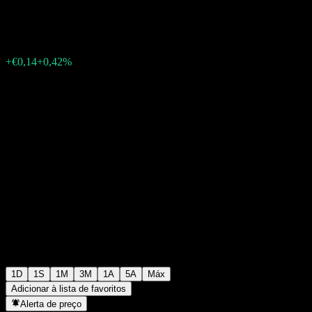
€33,51
226
+€0,14
+0,42%
10:01 Hoje
1D
1S
1M
3M
1A
5A
Máx
Adicionar à lista de favoritos
Alerta de preço