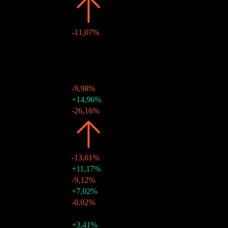
2026
$0,44
-11,07%
28 ago 2026
$0,04
-
31 jul 2026
$0,04
-
30 jun 2026
$0,04
-
29 mai 2026
$0,04
-
30 abr 2026
$0,03
-9,98%
31 mar 2026
$0,04
+14,96%
30 jan 2026
$0,03
-26,16%
2025
$0,49
-13,61%
31 dez 2025
$0,04
+11,17%
28 nov 2025
$0,04
-9,12%
31 out 2025
$0,04
+7,02%
30 set 2025
$0,04
-0,02%
29 ago 2025
$0,04
-
31 jul 2025
$0,04
+3,41%