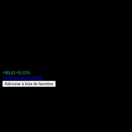
Angel Oak Multi-Strategy
Income Fund Institutional
Shares (ANGIX) Dividendo
2026: histórico, datas ex-
dividendo & rendimento
$8,71
+$0,01
+0,11%
Friday 00:00
Visão geral
Dividendo
Adicionar à lista de favoritos
Rendimento de dividendos
5,04%
Valor do dividendo
$0,04
Última data ex-dividendo
ago 31, 2026
Última data de pagamento
ago 28, 2026