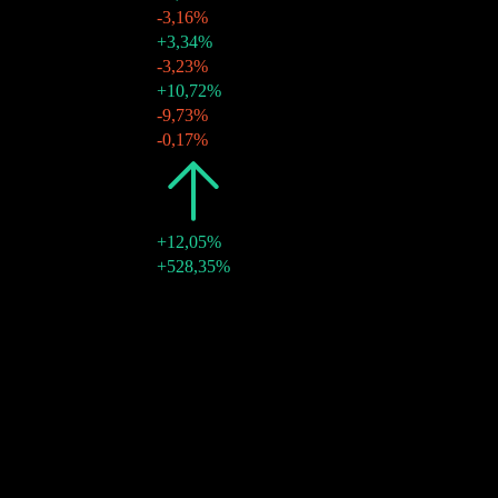
30 jun 2025
$0,04
-3,16%
30 mai 2025
$0,04
+3,34%
30 abr 2025
$0,04
-3,23%
31 mar 2025
$0,04
+10,72%
28 fev 2025
$0,04
-9,73%
31 jan 2025
$0,04
-0,17%
2024
$0,57
+12,05%
31 dez 2024
$0,04
+528,35%
Crescimento 10A
-4,47%
Crescimento 5A
-1,42%
Crescimento 3A
-4,87%
Crescimento 1A
-11,07%
Comunidade