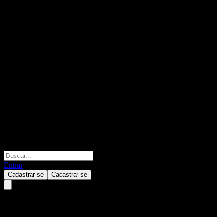
Entrar
Cadastrar-se
Cadastrar-se
Arogo Capital Acquisition