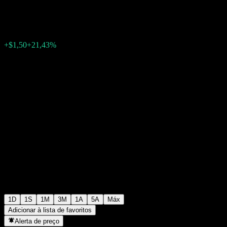
$8,50
2
+$1,50
+21,43%
Monday 21:00
1D
1S
1M
3M
1A
5A
Máx
Adicionar à lista de favoritos
Alerta de preço