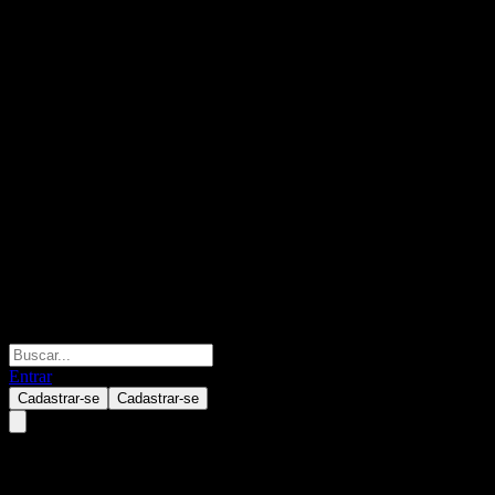
Entrar
Cadastrar-se
Cadastrar-se
Artisan Global Opportunities