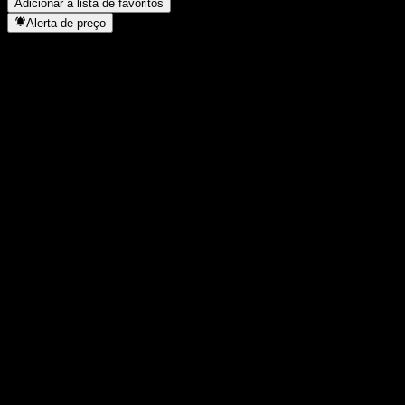
Adicionar à lista de favoritos
Alerta de preço
Estatísticas
Máxima do dia
-
Mínima do dia
-
Máxima 52S
36,67
Mín 52S
30,91
Volume
-
Vol. médio
0
Cap. de mercado
0
P/L
-
Rendimento de dividendos
3,33%
Dividendo