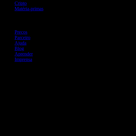
Cripto
Matéria-primas
company
Preços
Parceiro
Ajuda
Blog
Aprender
Imprensa
Jurídico
Política de Privacidade
Termos de serviço
Aviso legal
Aviso legal
Para empresas
Dados de eventos
Programa de parceiros
Programa educativo