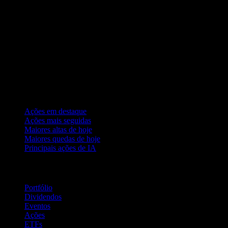
Coleções
Ações em destaque
Ações mais seguidas
Maiores altas de hoje
Maiores quedas de hoje
Principais ações de IA
Recursos
Portfólio
Dividendos
Eventos
Ações
ETFs