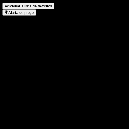
concluiu o desdobro de ações?
▼
Adicionar à lista de favoritos
Alerta de preço