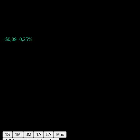
Fund Investor Class
$35,92
1
+$0,09
+0,25%
Semana passada
1S
1M
3M
1A
5A
Máx