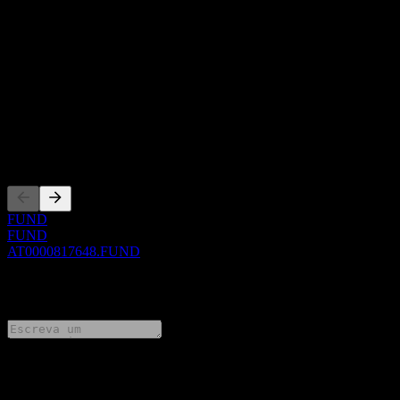
Sobre
Show more...
CEO
ISIN
AT0000817648
Listagens
FUND
FUND
AT0000817648.FUND
0 Comments
Compartilhe suas ideias