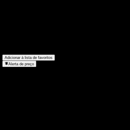
FAQ
Qual é o preço da ação da LLB Strategie PKG T hoje?
▼
Qual é o símbolo da ação da LLB Strategie PKG T?
▼
O preço da ação da LLB Strategie PKG T está subindo?
▼
A LLB Strategie PKG T paga dividendos?
▼
Em que setor está localizada a LLB Strategie PKG T?
▼
Quando a LLB Strategie PKG T concluiu o desdobro de ações?
▼
Adicionar à lista de favoritos
Alerta de preço