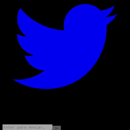
©
2026
Stock Events GmbH