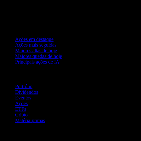
Coleções
Ações em destaque
Ações mais seguidas
Maiores altas de hoje
Maiores quedas de hoje
Principais ações de IA
Recursos
Portfólio
Dividendos
Eventos
Ações
ETFs
Cripto
Matéria-primas
company