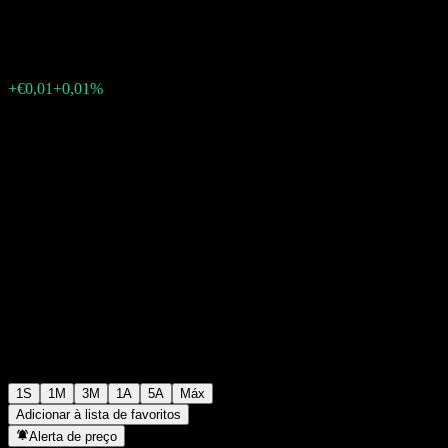
€95,74
0
+€0,01
+0,01%
Semana passada
1S
1M
3M
1A
5A
Máx
Adicionar à lista de favoritos
Alerta de preço