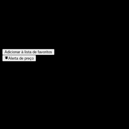
FAQ
Qual é o preço da ação da M300 hoje?
▼
Qual é o símbolo da ação da M300?
▼
O preço da ação da M300 está subindo?
▼
A M300 paga dividendos?
▼
Em que setor está localizada a M300?
▼
Quando a M300 concluiu o desdobro de ações?
▼
Adicionar à lista de favoritos
Alerta de preço