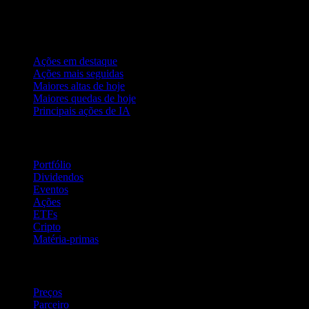
Coleções
Ações em destaque
Ações mais seguidas
Maiores altas de hoje
Maiores quedas de hoje
Principais ações de IA
Recursos
Portfólio
Dividendos
Eventos
Ações
ETFs
Cripto
Matéria-primas
company
Preços
Parceiro