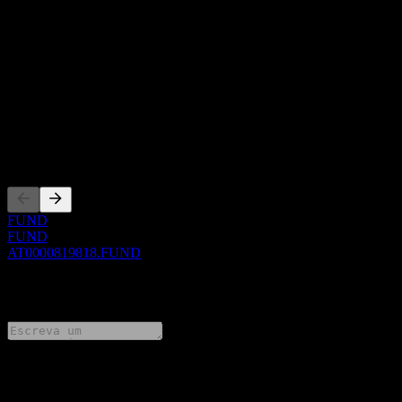
Sobre
Show more...
CEO
ISIN
AT0000819818
Listagens
FUND
FUND
AT0000819818.FUND
0 Comments
Compartilhe suas ideias