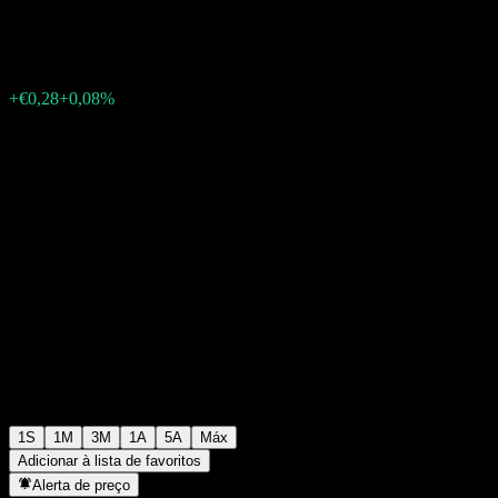
€367,24
0
+€0,28
+0,08%
Semana passada
1S
1M
3M
1A
5A
Máx
Adicionar à lista de favoritos
Alerta de preço