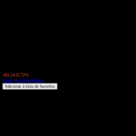
Brand Global Select A
(AT0000857230.FUND)
Dividendo 2026: histórico,
datas ex-dividendo &
rendimento
€19,28
-€0,14
-0,72%
Friday 00:00
Visão geral
Dividendo
Adicionar à lista de favoritos
Rendimento de dividendos
2,44%
Valor do dividendo
€0,47
Última data ex-dividendo
ago 31, 2026
Última data de pagamento
ago 31, 2026