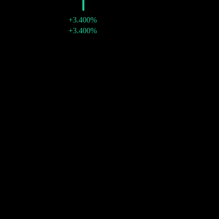
2014
€0,35
+3.400%
01 set 2014
€0,35
+3.400%
2013
€0,01
-
29 ago 2013
€0,01
-
Crescimento 10A
2,7%
Crescimento 5A
4,34%
Crescimento 3A
4,66%
Crescimento 1A
N/D
Comunidade