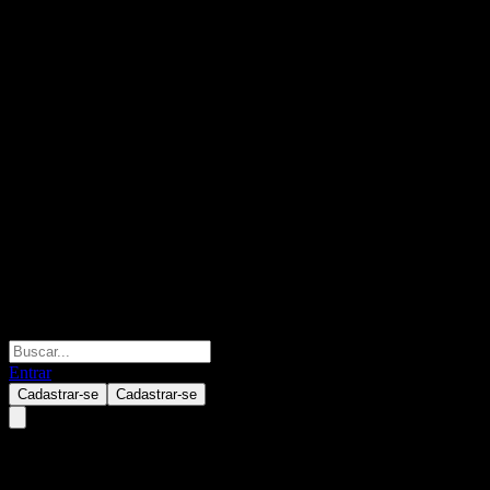
Entrar
Cadastrar-se
Cadastrar-se
Raiffeisen-Russland-Aktien (RZ