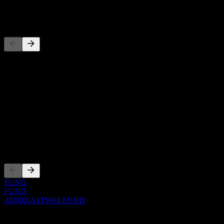
Concorrentes
Esta lista é uma análise baseada em eventos recentes do mercado. N
Sobre
Show more...
CEO
ISIN
AT0000A1TW88
Listagens
FUND
FUND
AT0000A1TW88.FUND
0 Comments