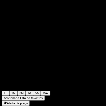
€87,79
0
+€0,00
+0%
Semana passada
1S
1M
3M
1A
5A
Máx
Adicionar à lista de favoritos
Alerta de preço