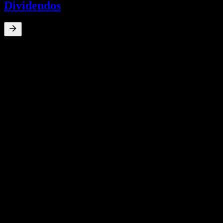
Dividendos
0
%
Rendimento de dividendos
Sep 23
€0,34
Sep 22
€3,27
Sep 21
€5,25
Sep 20
€5,25
Sep 19
€5,00
Crescimento 10A
N/D
Crescimento 5A
N/D
Crescimento 3A
N/D
Crescimento 1A
N/D