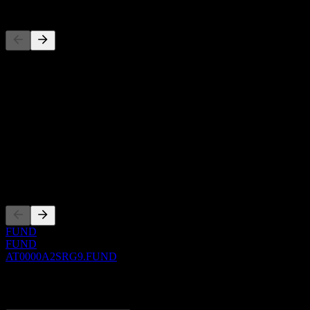
Concorrentes
Esta lista é uma análise baseada em eventos recentes do mercado. N
Sobre
Show more...
CEO
ISIN
AT0000A2SRG9
Listagens
FUND
FUND
AT0000A2SRG9.FUND
0 Comments