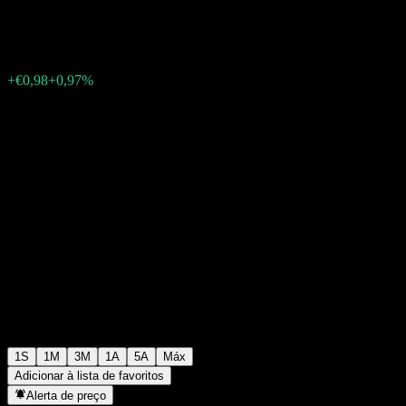
€101,54
0
+€0,98
+0,97%
Semana passada
1S
1M
3M
1A
5A
Máx
Adicionar à lista de favoritos
Alerta de preço