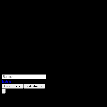
Entrar
Cadastrar-se
Cadastrar-se
Smart Volatility Plus EUR I01 