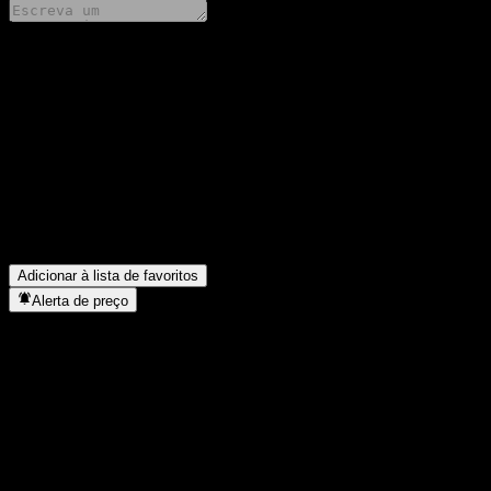
Compartilhe suas ideias
FAQ
Qual é o preço da ação da Smart Volatility Plus EUR I01 VT hoje?
Qual é o símbolo da ação da Smart Volatility Plus EUR I01 VT?
▼
O preço da ação da Smart Volatility Plus EUR I01 VT está subind
Em que setor está localizada a Smart Volatility Plus EUR I01 VT?
Quando a Smart Volatility Plus EUR I01 VT concluiu o desdobro 
Adicionar à lista de favoritos
Alerta de preço