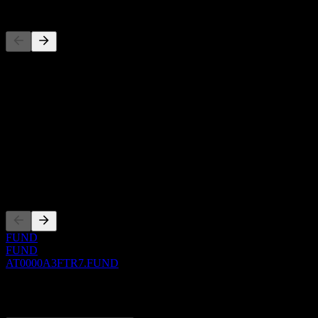
Concorrentes
Esta lista é uma análise baseada em eventos recentes do mercado. N
Sobre
Show more...
CEO
ISIN
AT0000A3FTR7
Listagens
FUND
FUND
AT0000A3FTR7.FUND
0 Comments