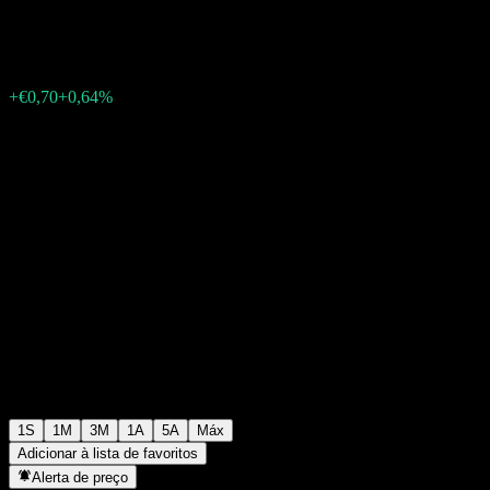
€110,14
0
+€0,70
+0,64%
Semana passada
1S
1M
3M
1A
5A
Máx
Adicionar à lista de favoritos
Alerta de preço