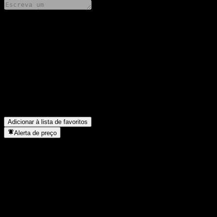
Compartilhe suas ideias
FAQ
Qual é o preço da ação da PB EXCLUSIVELECTION EUR P03 
Qual é o símbolo da ação da PB EXCLUSIVELECTION EUR P
O preço da ação da PB EXCLUSIVELECTION EUR P03 V está 
Em que setor está localizada a PB EXCLUSIVELECTION EUR 
Quando a PB EXCLUSIVELECTION EUR P03 V concluiu o desd
Adicionar à lista de favoritos
Alerta de preço