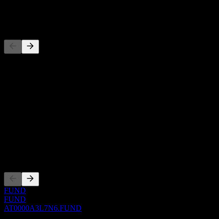
-
Concorrentes
Esta lista é uma análise baseada em eventos recentes do mercado.
Não é uma recomendação de investimento.
Sobre
Show more...
CEO
ISIN
AT0000A3L7N6
Listagens
FUND
FUND
AT0000A3L7N6.FUND