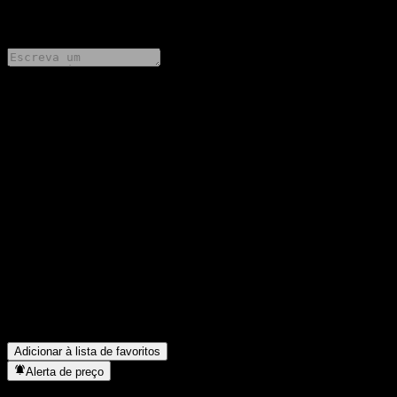
0 Comments
Compartilhe suas ideias
FAQ
Qual é o preço da ação da Raiffeisen-NewInfrastructure-ESG-
Aktien (I) VTA hoje?
▼
Qual é o símbolo da ação da Raiffeisen-NewInfrastructure-ESG-
Aktien (I) VTA?
▼
O preço da ação da Raiffeisen-NewInfrastructure-ESG-Aktien (I)
VTA está subindo?
▼
Em que setor está localizada a Raiffeisen-NewInfrastructure-
ESG-Aktien (I) VTA?
▼
Quando a Raiffeisen-NewInfrastructure-ESG-Aktien (I) VTA
concluiu o desdobro de ações?
▼
Adicionar à lista de favoritos
Alerta de preço