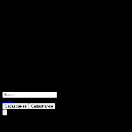
Entrar
Cadastrar-se
Cadastrar-se
Raiffeisen-NewInfrastructure-