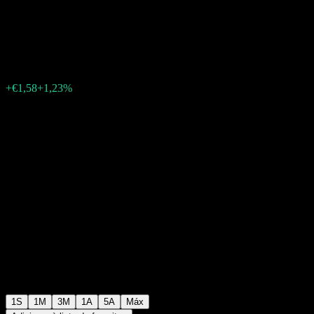
ESG-Aktien (I) VTA
€129,62
0
+€1,58
+1,23%
Semana passada
1S
1M
3M
1A
5A
Máx