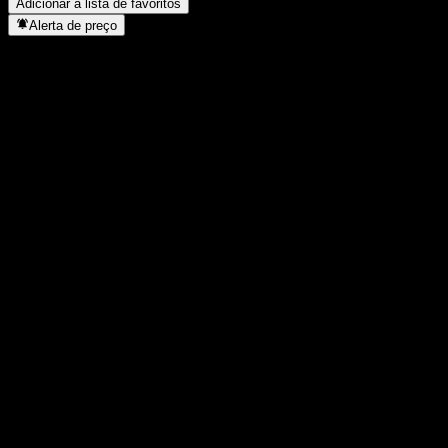
Adicionar à lista de favoritos
Alerta de preço
Estatísticas
Máxima do dia
129,62
Mínima do dia
129,62
Máxima 52S
131,11
Mín 52S
102,25
Volume
-
Vol. médio
-
Cap. de mercado
0
P/L
-
Rendimento de dividendos
-
Dividendo