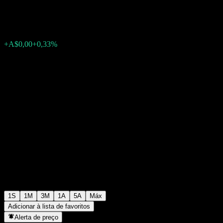
A$1,1675
0
+A$0,00
+0,33%
Semana passada
1S
1M
3M
1A
5A
Máx
Adicionar à lista de favoritos
Alerta de preço