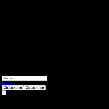
Entrar
Cadastrar-se
Cadastrar-se
ANZ OA Inv-OptiMix Moderat