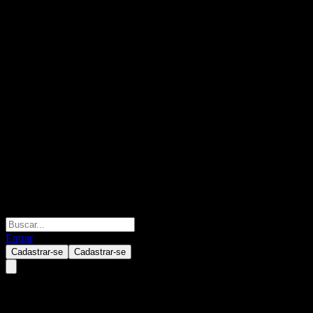
Entrar
Cadastrar-se
Cadastrar-se
L1 Capital Catalyst Fund Found