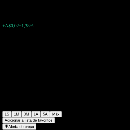
A$1,5449
0
+A$0,02
+1,38%
Semana passada
1S
1M
3M
1A
5A
Máx
Adicionar à lista de favoritos
Alerta de preço