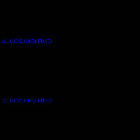
Pagamento de dividendos
30
SEP
27
Investors Mutual Equity Income
Estimado
AU60IML00051.FUND
Ex-dividendo
31
DEC
27
Investors Mutual Equity Income
Estimado
AU60IML00051.FUND