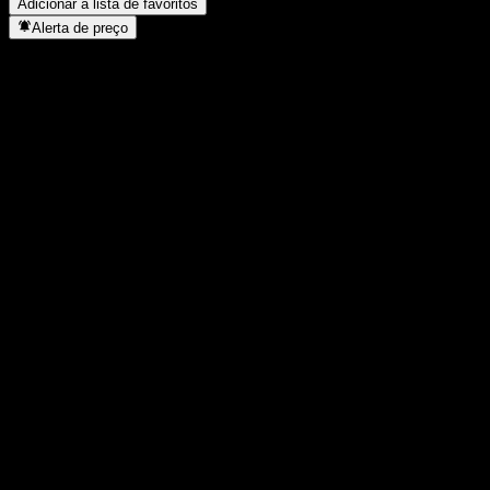
Adicionar à lista de favoritos
Alerta de preço
Estatísticas
Máxima do dia
-
Mínima do dia
-
Máxima 52S
1,009
Mín 52S
0,9045
Volume
-
Vol. médio
-
Cap. de mercado
0
P/L
-
Rendimento de dividendos
6,13%
Dividendo