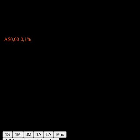
Income
A$0,9429
0
-A$0,00
-0,1%
Semana passada
1S
1M
3M
1A
5A
Máx