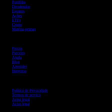
Portfólio
Dividendos
Eventos
Ações
ETFs
Cripto
Matéria-primas
company
Preços
Parceiro
Ajuda
Blog
Aprender
Imprensa
Jurídico
Política de Privacidade
Termos de serviço
Aviso legal
Aviso legal