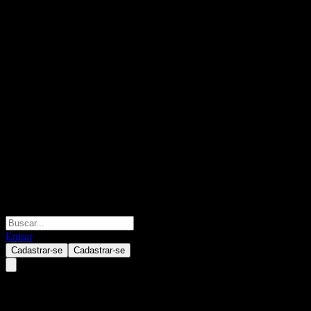
Entrar
Cadastrar-se
Cadastrar-se
Investors Mutual Equity