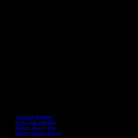
Coleções
Ações em destaque
Ações mais seguidas
Maiores altas de hoje
Maiores quedas de hoje