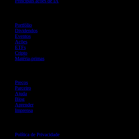
Principais ações de IA
Recursos
Portfólio
Dividendos
Eventos
Ações
ETFs
Cripto
Matéria-primas
company
Preços
Parceiro
Ajuda
Blog
Aprender
Imprensa
Jurídico
Política de Privacidade