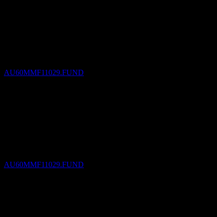
Pagamento de dividendos
30
DEC
OnePath OA IP-Merlon Australian Share
Income-NEF
Estimado
AU60MMF11029.FUND
Ex-dividendo
1
FEB
27
OnePath OA IP-Merlon Australian Share
Income-NEF
Estimado
AU60MMF11029.FUND