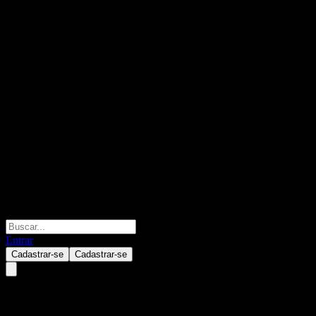
Entrar
Cadastrar-se
Cadastrar-se
OnePath OA IP-Merlon