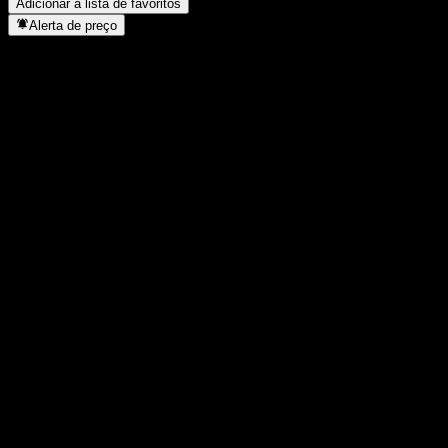
Adicionar à lista de favoritos
Alerta de preço
Estatísticas
Máxima do dia
-
Mínima do dia
-
Máxima 52S
0,786
Mín 52S
0,7413
Volume
-
Vol. médio
-
Cap. de mercado
0
P/L
-
Rendimento de dividendos
2,25%
Dividendo