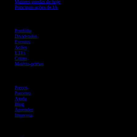
Maiores quedas de hoje
Principais ações de IA
Recursos
Portfólio
Dividendos
Eventos
Ações
ETFs
Cripto
Matéria-primas
company
Preços
Parceiro
Ajuda
Blog
Aprender
Imprensa
Jurídico