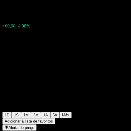
€2,04
2
+€0,08
+4,08%
Wednesday 06:04
1D
1S
1M
3M
1A
5A
Máx
Adicionar à lista de favoritos
Alerta de preço