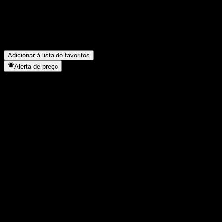
Qual foi a receita da Bell Equipment no ano passado?
▼
Qual foi o lucro líquido da Bell Equipment no ano passado?
▼
A Bell Equipment paga dividendos?
▼
Em que setor está localizada a Bell Equipment?
▼
Quando a Bell Equipment concluiu o desdobro de ações?
▼
Onde fica a sede da Bell Equipment?
▼
Adicionar à lista de favoritos
Alerta de preço