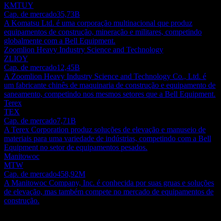
KMTUY
Cap. de mercado
35,73B
A Komatsu Ltd. é uma corporação multinacional que produz
equipamentos de construção, mineração e militares, competindo
globalmente com a Bell Equipment.
Zoomlion Heavy Industry Science and Technology
ZLIOY
Cap. de mercado
12,45B
A Zoomlion Heavy Industry Science and Technology Co., Ltd. é
um fabricante chinês de maquinaria de construção e equipamento de
saneamento, competindo nos mesmos setores que a Bell Equipment.
Terex
TEX
Cap. de mercado
7,71B
A Terex Corporation produz soluções de elevação e manuseio de
materiais para uma variedade de indústrias, competindo com a Bell
Equipment no setor de equipamentos pesados.
Manitowoc
MTW
Cap. de mercado
458,92M
A Manitowoc Company, Inc. é conhecida por suas gruas e soluções
de elevação, mas também compete no mercado de equipamentos de
construção.