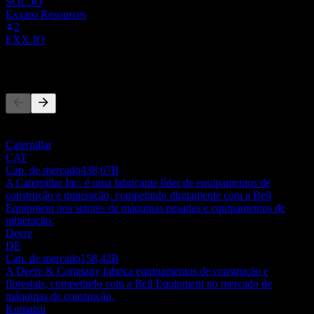
SOL.JO
Exxaro Resources
2
EXX.JO
Concorrentes
Esta lista é uma análise baseada em eventos recentes do mercado.
Não é uma recomendação de investimento.
Caterpillar
CAT
Cap. de mercado
438,67B
A Caterpillar Inc. é uma fabricante líder de equipamentos de
construção e mineração, competindo diretamente com a Bell
Equipment nos setores de máquinas pesadas e equipamentos de
mineração.
Deere
DE
Cap. de mercado
158,42B
A Deere & Company fabrica equipamentos de construção e
florestais, competindo com a Bell Equipment no mercado de
máquinas de construção.
Komatsu