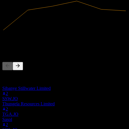
552,38M
Receita
19,01M
Lucro líquido
As pessoas também seguem
Esta lista é baseada nas listas de favoritos dos usuários do Stock
Events que seguem B2K.F. Não é uma recomendação de
investimento.
Sibanye Stillwater Limited
2
SSW.JO
Thungela Resources Limited
2
TGA.JO
Sasol
2