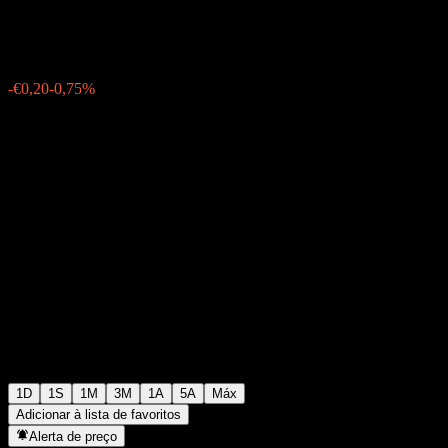
€26,40
32
-€0,20
-0,75%
Friday 06:27
1D
1S
1M
3M
1A
5A
Máx
Adicionar à lista de favoritos
Alerta de preço