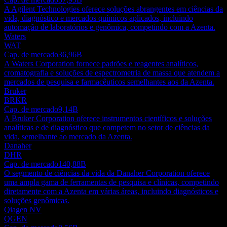
A Agilent Technologies oferece soluções abrangentes em ciências da
vida, diagnóstico e mercados químicos aplicados, incluindo
automação de laboratórios e genômica, competindo com a Azenta.
Waters
WAT
Cap. de mercado
36,96B
A Waters Corporation fornece padrões e reagentes analíticos,
cromatografia e soluções de espectrometria de massa que atendem a
mercados de pesquisa e farmacêuticos semelhantes aos da Azenta.
Bruker
BRKR
Cap. de mercado
9,14B
A Bruker Corporation oferece instrumentos científicos e soluções
analíticas e de diagnóstico que competem no setor de ciências da
vida, semelhante ao mercado da Azenta.
Danaher
DHR
Cap. de mercado
140,88B
O segmento de ciências da vida da Danaher Corporation oferece
uma ampla gama de ferramentas de pesquisa e clínicas, competindo
diretamente com a Azenta em várias áreas, incluindo diagnósticos e
soluções genômicas.
Qiagen NV
QGEN