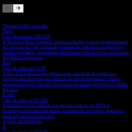
Esta lista é uma análise baseada em eventos recentes do mercado.
Não é uma recomendação de investimento.
Thermo Fisher Scientific
TMO
Cap. de mercado
195,86B
A Thermo Fisher Scientific oferece soluções e serviços semelhantes
em ciências da vida, incluindo automação, soluções criogênicas e
análise genômica, competindo diretamente com as ofertas da Azenta.
Bio-Rad Laboratories
BIO
Cap. de mercado
7,92B
A Bio-Rad Laboratories oferece uma variedade de produtos e
serviços para pesquisa em ciências da vida e diagnóstico clínico,
sobrepondo-se ao mercado da Azenta na análise genômica e celular.
Illumina
ILMN
Cap. de mercado
28,78B
A Illumina é especializada em sequenciamento de DNA e
tecnologias baseadas em matriz, competindo no espaço genômico
onde a Azenta também atua.
Agilent Technologies
A
Cap. de mercado
37,93B