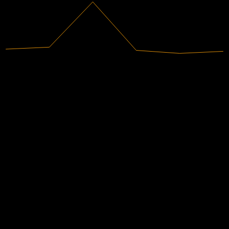
533,17M
Receita
-51,77M
Lucro líquido
Classificações de analistas
27,32
Preço-alvo médio
A estimativa mais alta é 28,08.
De 2 avaliações nos últimos 6 meses. Isto não é uma recomendação
de investimento.
Comprar
100
%
Manter
0
%
Vender
0
%
Concorrentes