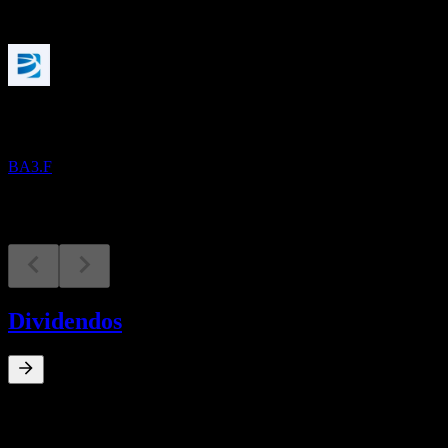
Próximos
Resultados financeiros
17
NOV
Azenta
BA3.F
Dividendos
0
%
Rendimento de dividendos
Dec 21
€0,09