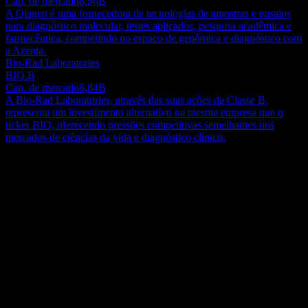
Cap. de mercado
8,56B
A Qiagen é uma fornecedora de tecnologias de amostras e ensaios
para diagnóstico molecular, testes aplicados, pesquisa acadêmica e
farmacêutica, competindo no espaço de genômica e diagnóstico com
a Azenta.
Bio-Rad Laboratories
BIO.B
Cap. de mercado
8,84B
A Bio-Rad Laboratories, através das suas ações da Classe B,
representa um investimento alternativo na mesma empresa que o
ticker BIO, oferecendo pressões competitivas semelhantes nos
mercados de ciências da vida e diagnóstico clínico.
Sobre
A Azenta, Inc. é uma líder global especializada em soluções
avançadas para a descoberta, manuseio e preservação de amostras
de ciências da vida. As operações da empresa abrangem a América
do Norte, Europa, Ásia-Pacífico (incluindo a China) e outros
Show more...
mercados internacionais. Seu negócio está estruturado em dois
CEO
principais segmentos reportáveis: Life Sciences Products e Life
Mr. John P. Marotta
Sciences Services. A divisão Life Sciences Products fornece
Funcionários
sistemas automatizados sofisticados para o armazenamento a frio de
2900
compostos químicos e espécimes biológicos. Este segmento também
País
fornece equipamentos cruciais para a preparação e manipulação de
Estados Unidos