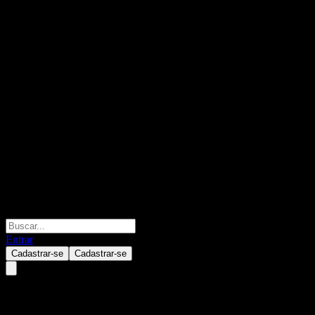
Entrar
Cadastrar-se
Cadastrar-se
DuPont de Nemours