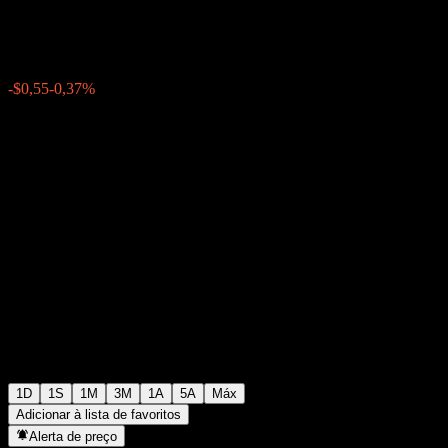
$146,83
519
-$0,55
-0,37%
15:01 Hoje
1D
1S
1M
3M
1A
5A
Máx
Adicionar à lista de favoritos
Alerta de preço