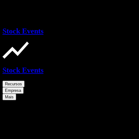
Stock Events
Stock Events
Recursos
Empresa
Mais