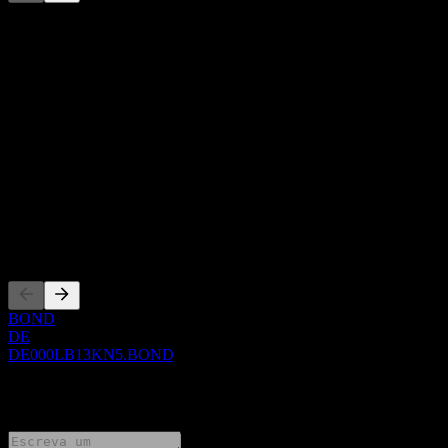
Esta lista é uma análise baseada em eventos recentes do mercado.
Não é uma recomendação de investimento.
Sobre
Show more...
CEO
ISIN
DE000LB13KN5
WKN
LB13KN
Listagens
BOND
DE
DE000LB13KN5.BOND
0 Comments