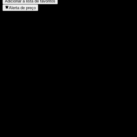
Adicionar à lista de favoritos
Alerta de preço
Estatísticas
Máxima do dia
-
Mínima do dia
-
Máxima 52S
77,97
Mín 52S
74,35
Volume
-
Vol. médio
-
Cap. de mercado
0
P/L
-
Rendimento de dividendos
0,79%
Dividendo