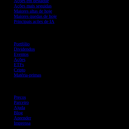
Ações em destaque
Ações mais seguidas
Maiores altas de hoje
Maiores quedas de hoje
Principais ações de IA
Recursos
Portfólio
Dividendos
Eventos
Ações
ETFs
Cripto
Matéria-primas
company
Preços
Parceiro
Ajuda
Blog
Aprender
Imprensa