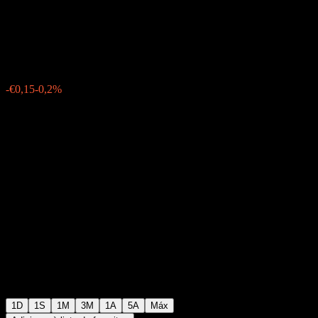
Württemberg 06% 20/35
€76,33
0
-€0,15
-0,2%
Thursday 15:22
1D
1S
1M
3M
1A
5A
Máx