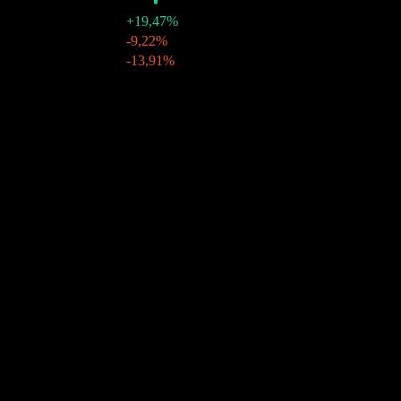
+19,47%
30 dez 2021
$0,59
-9,22%
29 set 2021
$0,65
-13,91%
Crescimento 10A
6,07%
Crescimento 5A
2,79%
Crescimento 3A
2,07%
Crescimento 1A
22,29%
Comunidade