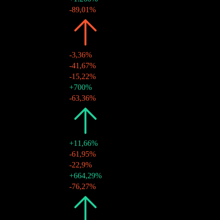
27 mar 2024
$0,05
-89,01%
2023
$2,27
-3,36%
28 dez 2023
$0,46
-41,67%
28 set 2023
$0,78
-15,22%
29 jun 2023
$0,92
+700%
30 mar 2023
$0,12
-63,36%
2022
$2,35
+11,66%
29 dez 2022
$0,31
-61,95%
29 set 2022
$0,83
-22,9%
29 jun 2022
$1,07
+664,29%
30 mar 2022
$0,14
-76,27%
2021
$2,10