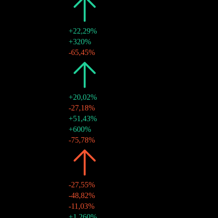
2026
$2,41
+22,29%
29 jun 2026
$0,84
+320%
30 mar 2026
$0,20
-65,45%
2025
$1,97
+20,02%
30 dez 2025
$0,58
-27,18%
29 set 2025
$0,80
+51,43%
27 jun 2025
$0,53
+600%
28 mar 2025
$0,08
-75,78%
2024
$1,64
-27,55%
30 dez 2024
$0,31
-48,82%
27 set 2024
$0,61
-11,03%
27 jun 2024
$0,68
+1.260%