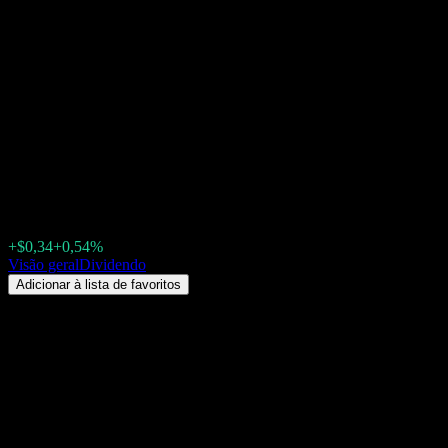
WisdomTree Emerging
Markets SmallCap Dividend
Fund (DGS) Dividendo 2026:
histórico, datas ex-dividendo &
rendimento
$63,85
+$0,34
+0,54%
Friday 00:00
Visão geral
Dividendo
Adicionar à lista de favoritos
Rendimento de dividendos
3,78%
Valor do dividendo
$0,84
Última data ex-dividendo
jun 25, 2026
Última data de pagamento
jun 29, 2026