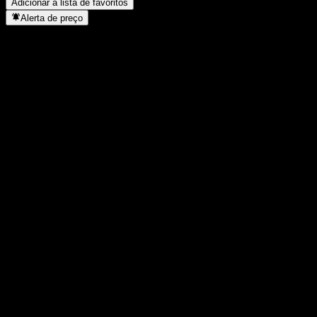
Adicionar à lista de favoritos
Alerta de preço
Estatísticas
Máxima do dia
60.278
Mínima do dia
60.278
Máxima 52S
64.900
Mín 52S
47.400
Volume
10
Vol. médio
261
Cap. de mercado
0
P/L
4.247,1
Rendimento de dividendos
1,68%
Dividendo