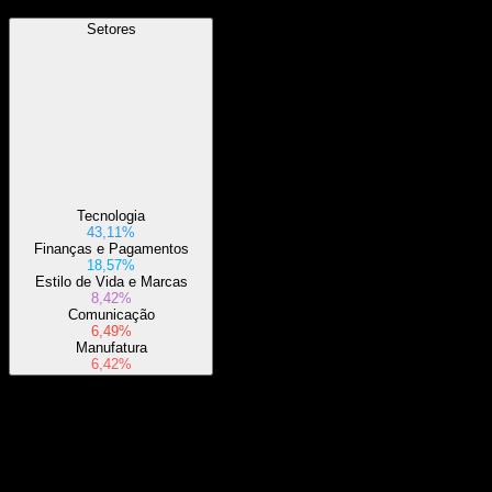
Setores
Tecnologia
43,11%
Finanças e Pagamentos
18,57%
Estilo de Vida e Marcas
8,42%
Comunicação
6,49%
Manufatura
6,42%
Sobre
O fundo geralmente investirá pelo menos 80% de seus ativos nos
valores mobiliários componentes de seu índice de referência e em