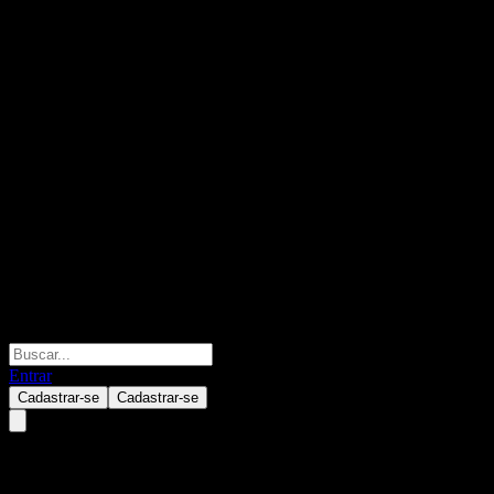
Entrar
Cadastrar-se
Cadastrar-se
iShares MSCI Emerging