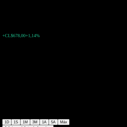
Markets
CL$60.278,00
597
+CL$678,00
+1,14%
Tuesday 17:15
1D
1S
1M
3M
1A
5A
Máx