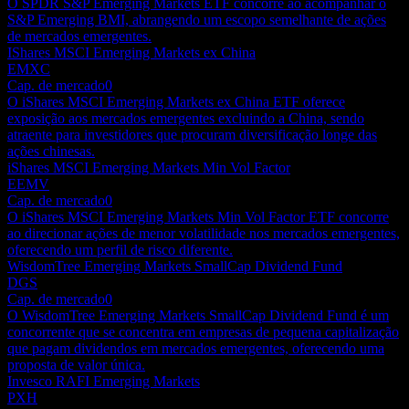
O SPDR S&P Emerging Markets ETF concorre ao acompanhar o
S&P Emerging BMI, abrangendo um escopo semelhante de ações
de mercados emergentes.
IShares MSCI Emerging Markets ex China
EMXC
Cap. de mercado
0
O iShares MSCI Emerging Markets ex China ETF oferece
exposição aos mercados emergentes excluindo a China, sendo
atraente para investidores que procuram diversificação longe das
ações chinesas.
iShares MSCI Emerging Markets Min Vol Factor
EEMV
Cap. de mercado
0
O iShares MSCI Emerging Markets Min Vol Factor ETF concorre
ao direcionar ações de menor volatilidade nos mercados emergentes,
oferecendo um perfil de risco diferente.
WisdomTree Emerging Markets SmallCap Dividend Fund
DGS
Cap. de mercado
0
O WisdomTree Emerging Markets SmallCap Dividend Fund é um
concorrente que se concentra em empresas de pequena capitalização
que pagam dividendos em mercados emergentes, oferecendo uma
proposta de valor única.
Invesco RAFI Emerging Markets
PXH