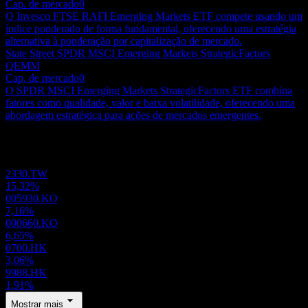
Cap. de mercado
0
O Invesco FTSE RAFI Emerging Markets ETF compete usando um
índice ponderado de forma fundamental, oferecendo uma estratégia
alternativa à ponderação por capitalização de mercado.
State Street SPDR MSCI Emerging Markets StrategicFactors
QEMM
Cap. de mercado
0
O SPDR MSCI Emerging Markets StrategicFactors ETF combina
fatores como qualidade, valor e baixa volatilidade, oferecendo uma
abordagem estratégica para ações de mercados emergentes.
Portfólio
2330.TW
15,32%
005930.KO
7,16%
000660.KO
6,65%
0700.HK
3,06%
9988.HK
1,91%
Mostrar mais