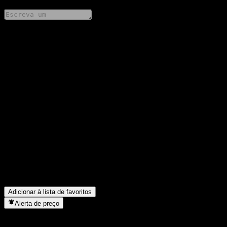
Compartilhe suas ideias
FAQ
Qual é o preço da ação da iShares MSCI Emerging Markets
hoje?
▼
Qual é o símbolo da ação da iShares MSCI Emerging Markets?
▼
O preço da ação da iShares MSCI Emerging Markets está
subindo?
▼
A iShares MSCI Emerging Markets paga dividendos?
▼
Em que setor está localizada a iShares MSCI Emerging Markets?
▼
Quando a iShares MSCI Emerging Markets concluiu o desdobro
de ações?
▼
Adicionar à lista de favoritos
Alerta de preço