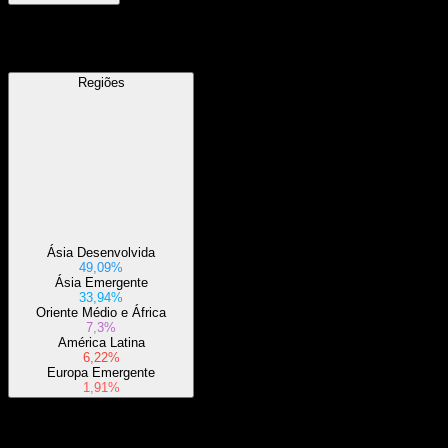
Regiões
Regiões
Ásia Desenvolvida
49,09%
Ásia Emergente
33,94%
Oriente Médio e África
7,3%
América Latina
6,22%
Europa Emergente
1,91%
Setores