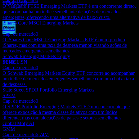
Cap. de mercado
0
EEMCL.SN
O Vanguard FTSE Emerging Markets ETF é um concorrente direto,
que acompanha um índice semelhante de ações de mercados
emergentes, oferecendo uma alternativa de baixo custo.
iShares Core MSCI Emerging Markets
IEMG
Cap. de mercado
0
Pagamento de dividendos
O iShares Core MSCI Emerging Markets ETF é outro produto
16
iShares, mas com uma taxa de despesa menor, visando ações de
JUN
28
mercados emergentes semelhantes.
iShares MSCI Emerging Markets
Schwab Emerging Markets Equity
Estimado
SCHE
EEMCL.SN
Cap. de mercado
0
O Schwab Emerging Markets Equity ETF concorre ao acompanhar
um índice de mercados emergentes semelhante com uma baixa taxa
de despesas.
State Street SPDR Portfolio Emerging Markets
SPEM
Cap. de mercado
0
O SPDR Portfolio Emerging Markets ETF é um concorrente que
oferece exposição à mesma classe de ativos com um índice
diferente, mas com alocações de países e setores semelhantes.
Global Mofy AI
GMM
Cap. de mercado
6,74M