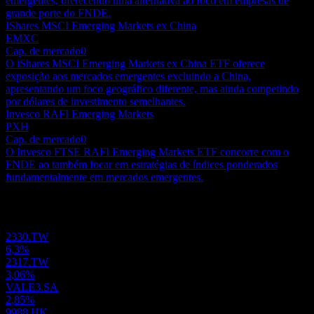
emergentes, oferecendo uma alternativa ao foco em empresas de
grande porte do FNDE.
IShares MSCI Emerging Markets ex China
EMXC
Cap. de mercado
0
O iShares MSCI Emerging Markets ex China ETF oferece
exposição aos mercados emergentes excluindo a China,
apresentando um foco geográfico diferente, mas ainda competindo
por dólares de investimento semelhantes.
Invesco RAFI Emerging Markets
PXH
Cap. de mercado
0
O Invesco FTSE RAFI Emerging Markets ETF concorre com o
FNDE ao também focar em estratégias de índices ponderados
fundamentalmente em mercados emergentes.
Portfólio
2330.TW
6,3%
2317.TW
3,06%
VALE3.SA
2,85%
9988.HK