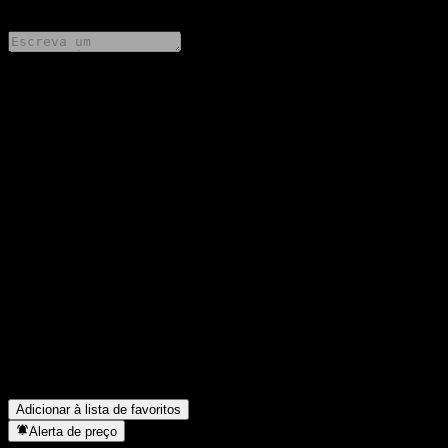
Compartilhe suas ideias
FAQ
Qual é o preço da ação da Schwab Fundamental Emerging
Markets Equity hoje?
▼
Qual é o símbolo da ação da Schwab Fundamental Emerging
Markets Equity?
▼
O preço da ação da Schwab Fundamental Emerging Markets
Equity está subindo?
▼
A Schwab Fundamental Emerging Markets Equity paga
dividendos?
▼
Em que setor está localizada a Schwab Fundamental Emerging
Markets Equity?
▼
Quando a Schwab Fundamental Emerging Markets Equity
concluiu o desdobro de ações?
▼
Adicionar à lista de favoritos
Alerta de preço