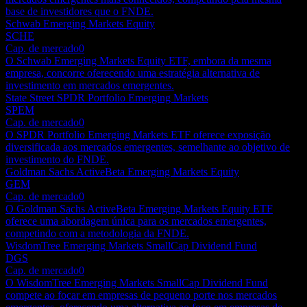
base de investidores que o FNDE.
Schwab Emerging Markets Equity
SCHE
Cap. de mercado
0
O Schwab Emerging Markets Equity ETF, embora da mesma
empresa, concorre oferecendo uma estratégia alternativa de
investimento em mercados emergentes.
State Street SPDR Portfolio Emerging Markets
SPEM
Cap. de mercado
0
O SPDR Portfolio Emerging Markets ETF oferece exposição
diversificada aos mercados emergentes, semelhante ao objetivo de
investimento do FNDE.
Goldman Sachs ActiveBeta Emerging Markets Equity
GEM
Cap. de mercado
0
O Goldman Sachs ActiveBeta Emerging Markets Equity ETF
oferece uma abordagem única para os mercados emergentes,
competindo com a metodologia da FNDE.
WisdomTree Emerging Markets SmallCap Dividend Fund
DGS
Cap. de mercado
0
O WisdomTree Emerging Markets SmallCap Dividend Fund
compete ao focar em empresas de pequeno porte nos mercados