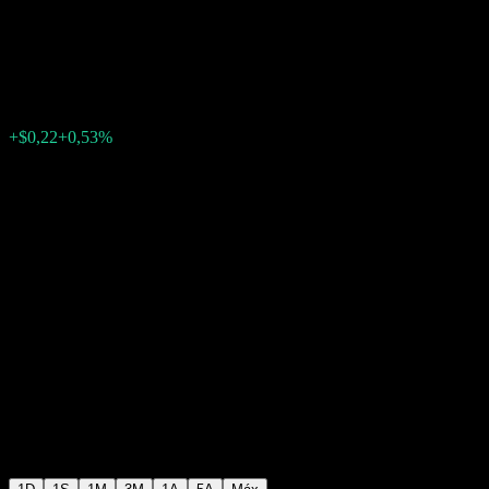
Emerging Markets Equity
$41,68
145
+$0,22
+0,53%
Friday 20:00
+$0,00
+0%
Friday 23:34
Após o mercado