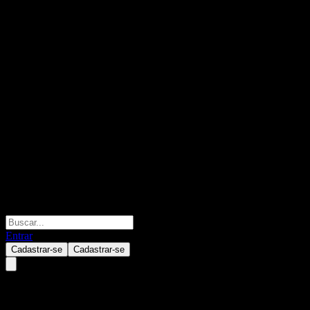
Entrar
Cadastrar-se
Cadastrar-se
Schwab Fundamental