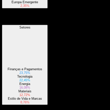
Europa Emergente
2,35%
Setores
Setores
Finanças e Pagamentos
23,75%
Tecnologia
22,45%
Energia
16,08%
Materiais
12,72%
Estilo de Vida e Marcas
8,76%