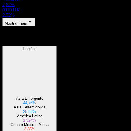
2,62%
0939.HK
2,52%
Mostrar mais
Regiões
Regiões
Ásia Emergente
44,76%
Ásia Desenvolvida
25,89%
América Latina
17,24%
Oriente Médio e África
8,85%