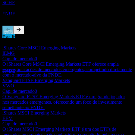
SCHF
Equity
Estimado
FNDE
Concorrentes
Esta lista é uma análise baseada em eventos recentes do mercado.
Pagamento de dividendos
Não é uma recomendação de investimento.
29
iShares Core MSCI Emerging Markets
JUN
28
IEMG
Schwab Fundamental Emerging Markets
Cap. de mercado
0
Equity
O iShares Core MSCI Emerging Markets ETF oferece ampla
Estimado
exposição a ações de mercados emergentes, competindo diretamente
FNDE
com o mercado-alvo da FNDE.
Vanguard FTSE Emerging Markets
VWO
Cap. de mercado
0
O Vanguard FTSE Emerging Markets ETF é um grande jogador
nos mercados emergentes, oferecendo um foco de investimento
semelhante ao FNDE.
iShares MSCI Emerging Markets
EEM
Cap. de mercado
0
O iShares MSCI Emerging Markets ETF é um dos ETFs de
mercados emergentes mais conhecidos, competindo pela mesma