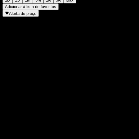
1D
1S
1M
3M
1A
5A
Máx
Adicionar à lista de favoritos
Alerta de preço
Estatísticas
Máxima do dia
41,68
Mínima do dia
41,67
Máxima 52S
42,43
Mín 52S
33,89
Volume
12.808
Vol. médio
-
Cap. de mercado
0
P/L
-
Rendimento de dividendos
3,56%