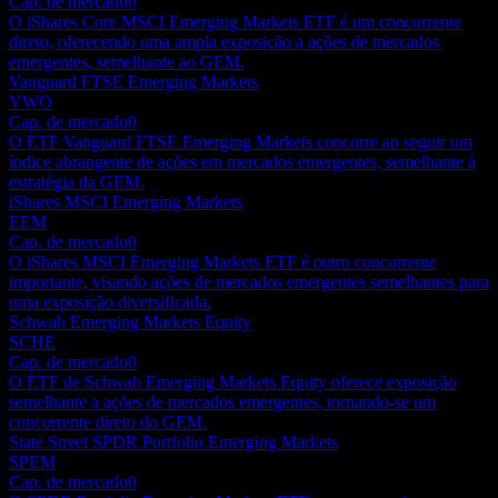
Cap. de mercado
0
O iShares Core MSCI Emerging Markets ETF é um concorrente
direto, oferecendo uma ampla exposição a ações de mercados
emergentes, semelhante ao GEM.
Vanguard FTSE Emerging Markets
VWO
Cap. de mercado
0
O ETF Vanguard FTSE Emerging Markets concorre ao seguir um
índice abrangente de ações em mercados emergentes, semelhante à
estratégia da GEM.
iShares MSCI Emerging Markets
EEM
Cap. de mercado
0
O iShares MSCI Emerging Markets ETF é outro concorrente
importante, visando ações de mercados emergentes semelhantes para
uma exposição diversificada.
Schwab Emerging Markets Equity
SCHE
Cap. de mercado
0
O ETF de Schwab Emerging Markets Equity oferece exposição
semelhante a ações de mercados emergentes, tornando-se um
concorrente direto do GEM.
State Street SPDR Portfolio Emerging Markets
SPEM
Cap. de mercado
0