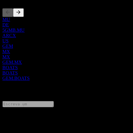
MU
DE
5GMB.MU
ARCX
US
GEM
MX
MX
GEM.MX
BOATS
BOATS
GEM.BOATS
0 Comments
Compartilhe suas ideias