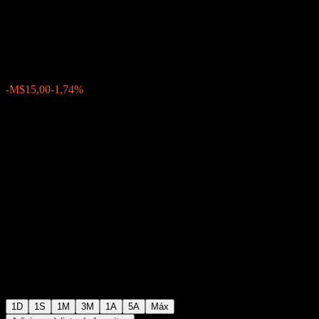
Emerging Markets Equity
M$847,00
48
-M$15,00
-1,74%
Wednesday 14:30
1D
1S
1M
3M
1A
5A
Máx