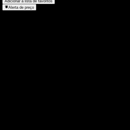
Adicionar à lista de favoritos
Alerta de preço
Estatísticas
Máxima do dia
847
Mínima do dia
847
Máxima 52S
887
Mín 52S
681,13
Volume
0
Vol. médio
40
Cap. de mercado
0
P/L
-
Rendimento de dividendos
2,03%
Dividendo