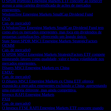
O SPDR Portfolio Emerging Markets ETF concorre ao fornecer
acesso a uma carteira diversificada de ações de mercados
emergentes.
WisdomTree Emerging Markets SmallCap Dividend Fund
DGS
Cap. de mercado
0
O WisdomTree Emerging Markets SmallCap Dividend Fund tem
como alvo os mercados emergentes, mas foca em dividendos de
pequenas capitalizações, oferecendo um ângulo único.
State Street SPDR MSCI Emerging Markets StrategicFactors
QEMM
Cap. de mercado
0
O SPDR MSCI Emerging Markets StrategicFactors ETF compete
misturando fatores como qualidade, valor e baixa volatilidade nos
mercados emergentes.
IShares MSCI Emerging Markets ex China
EMXC
Cap. de mercado
0
O iShares MSCI Emerging Markets ex China ETF oferece
exposição a mercados emergentes excluindo a China, apresentando
uma estratégia diferente, mas ainda competitiva.
Invesco RAFI Emerging Markets
PXH
Cap. de mercado
0
O Invesco FTSE RAFI Emerging Markets ETF concorre usando