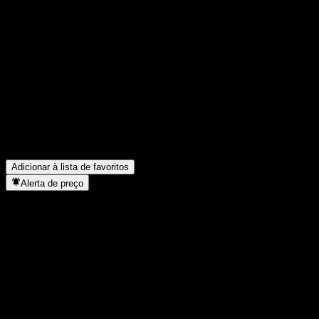
FAQ
Qual é o preço da ação da Goldman Sachs ActiveBeta Emerging
Markets Equity hoje?
▼
Qual é o símbolo da ação da Goldman Sachs ActiveBeta
Emerging Markets Equity?
▼
A Goldman Sachs ActiveBeta Emerging Markets Equity paga
dividendos?
▼
Em que setor está localizada a Goldman Sachs ActiveBeta
Emerging Markets Equity?
▼
Quando a Goldman Sachs ActiveBeta Emerging Markets Equity
concluiu o desdobro de ações?
▼
Adicionar à lista de favoritos
Alerta de preço