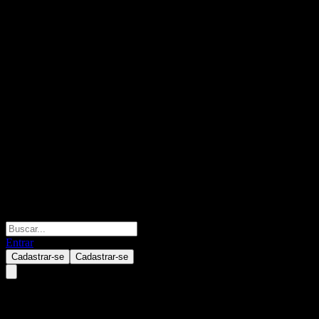
Entrar
Cadastrar-se
Cadastrar-se
Goldman Sachs ActiveBeta