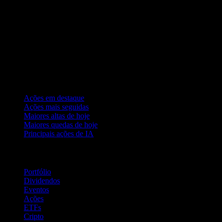
Coleções
Ações em destaque
Ações mais seguidas
Maiores altas de hoje
Maiores quedas de hoje
Principais ações de IA
Recursos
Portfólio
Dividendos
Eventos
Ações
ETFs
Cripto