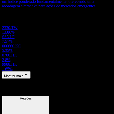
um índice ponderado fundamentalmente, oferecendo uma
abordagem alternativa para ações de mercados emergentes.
Portfólio
2330.TW
13,86%
SSNLF
7,57%
000660.KO
5,35%
0700.HK
2,8%
9988.HK
1,65%
Mostrar mais
Regiões
Regiões