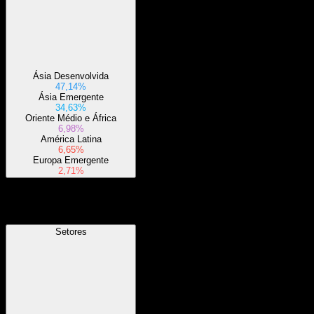
Ásia Desenvolvida
47,14%
Ásia Emergente
34,63%
Oriente Médio e África
6,98%
América Latina
6,65%
Europa Emergente
2,71%
Setores
Setores