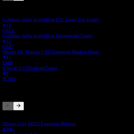
Esta lista é baseada nas listas de favoritos dos usuários do Stock
Events que seguem GEM.MX. Não é uma recomendação de
investimento.
Goldman Sachs ActiveBeta U.S. Large Cap Equity
13
GSLC
Goldman Sachs ActiveBeta International Equity
12
GSIE
iShares J.P. Morgan USD Emerging Markets Bond
11
EMB
Schwab US Dividend Equity
9
SCHD
Concorrentes
Esta lista é uma análise baseada em eventos recentes do mercado.
Não é uma recomendação de investimento.
iShares Core MSCI Emerging Markets
IEMG