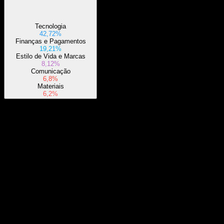
Tecnologia
42,72%
Finanças e Pagamentos
19,21%
Estilo de Vida e Marcas
8,12%
Comunicação
6,8%
Materiais
6,2%
Sobre
This ETF strives to replicate the investment returns generated by the
Goldman Sachs ActiveBeta Emerging Markets Equity Index.
Show more...
CEO
País
Estados Unidos
ISIN
US3814302069
Listagens