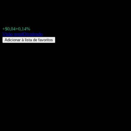
iShares Core High Dividend (HD
$28,76
+$0,04
+0,14%
Friday 00:00
Visão geral
Dividendo
Adicionar à lista de favoritos
Rendimento de dividendos
3,07%
Valor do dividendo
$0,09
Última data ex-dividendo
jul 15, 2026
Última data de pagamento
jul 20, 2026
Resumo
Os dividendos de iShares Core High Dividend (HDV) são pagos Mensa
dividendo por ação será de $0,19, com data ex-dividendo setembro 
Próximos