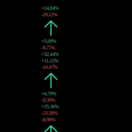
19 set 2025
$0,19
-
20 jun 2025
$0,18
+14,84%
21 mar 2025
$0,16
-29,12%
2024
$0,82
+5,69%
20 dez 2024
$0,22
-8,77%
30 set 2024
$0,25
+32,44%
17 jun 2024
$0,19
+11,12%
27 mar 2024
$0,17
-14,47%
2023
$0,78
+4,79%
27 dez 2023
$0,20
-9,39%
02 out 2023
$0,22
+35,36%
13 jun 2023
$0,16
-23,58%
29 mar 2023
$0,21
-8,98%