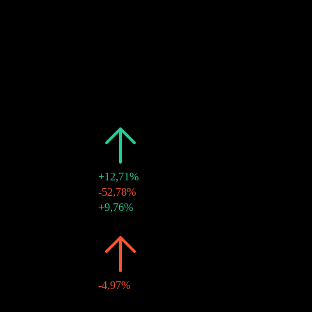
19
MAR
27
Pagamento de dividendos
Estimado
Passado
Data
Valor
Variação
2026
$0,88
+12,71%
20 jul 2026
$0,09
-52,78%
18 jun 2026
$0,19
+9,76%
20 mar 2026
$0,17
-
2025
$0,78
-4,97%
19 dez 2025
$0,25
-