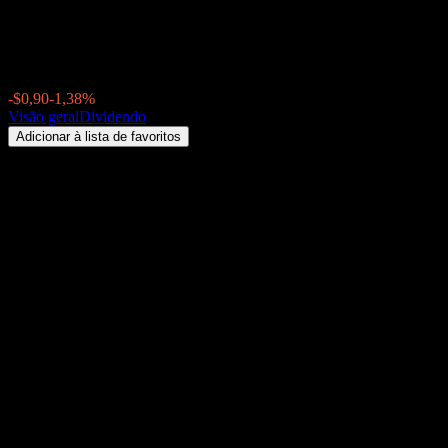
Metro (MTRAF) Dividendo 2026:
$64,55
-$0,90
-1,38%
Thursday 00:00
Visão geral
Dividendo
Adicionar à lista de favoritos
Rendimento de dividendos
1,82%
Valor do dividendo
$0,29
Última data ex-dividendo
mai 13, 2026
Última data de pagamento
jun 02, 2026
Resumo
Os dividendos de Metro (MTRAF) são pagos Trimestral. O último div
será de $0,29, com data ex-dividendo setembro 04, 2026 e data de 
Próximos