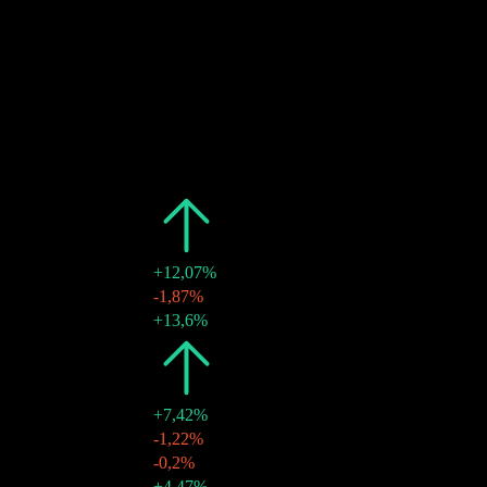
10
MAR
27
Pagamento de dividendos
Estimado
Passado
Data
Valor
Variação
2026
$1,18
+12,07%
02 jun 2026
$0,29
-1,87%
10 mar 2026
$0,30
+13,6%
2025
$1,06
+7,42%
12 nov 2025
$0,26
-1,22%
23 set 2025
$0,27
-0,2%
27 mai 2025
$0,27
+4,47%