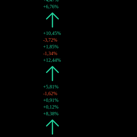
11 mar 2025
$0,26
+6,76%
2024
$0,98
+10,45%
12 nov 2024
$0,24
-3,72%
24 set 2024
$0,25
+1,85%
04 jun 2024
$0,24
-1,34%
12 mar 2024
$0,25
+12,44%
2023
$0,89
+5,81%
14 nov 2023
$0,22
-1,62%
20 set 2023
$0,22
+0,91%
30 mai 2023
$0,22
+0,12%
06 mar 2023
$0,22
+8,38%
2022
$0,84