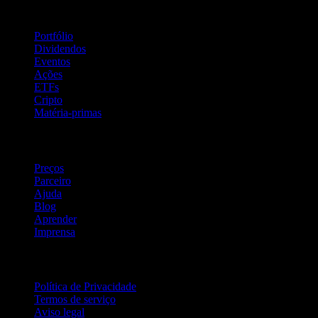
Recursos
Portfólio
Dividendos
Eventos
Ações
ETFs
Cripto
Matéria-primas
company
Preços
Parceiro
Ajuda
Blog
Aprender
Imprensa
Jurídico
Política de Privacidade
Termos de serviço
Aviso legal