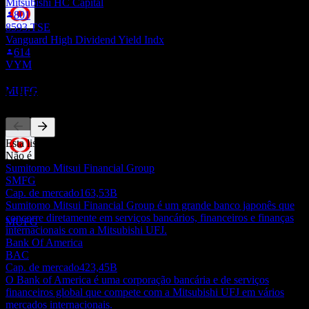
Mitsubishi HC Capital
801
8593.TSE
Ex-dividendo
Vanguard High Dividend Yield Indx
2
614
OCT
28
VYM
Mitsubishi UFJ Financial Group
Estimado
Concorrentes
MUFG
Esta lista é uma análise baseada em eventos recentes do mercado.
Não é uma recomendação de investimento.
Pagamento de dividendos
Sumitomo Mitsui Financial Group
15
SMFG
DEC
28
Cap. de mercado
163,53B
Mitsubishi UFJ Financial Group
Sumitomo Mitsui Financial Group é um grande banco japonês que
Estimado
concorre diretamente em serviços bancários, financeiros e finanças
MUFG
internacionais com a Mitsubishi UFJ.
Bank Of America
BAC
Cap. de mercado
423,45B
O Bank of America é uma corporação bancária e de serviços
financeiros global que compete com a Mitsubishi UFJ em vários
mercados internacionais.