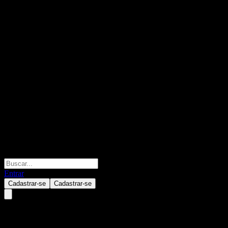
Entrar
Cadastrar-se
Cadastrar-se
Mitsubishi UFJ Financial