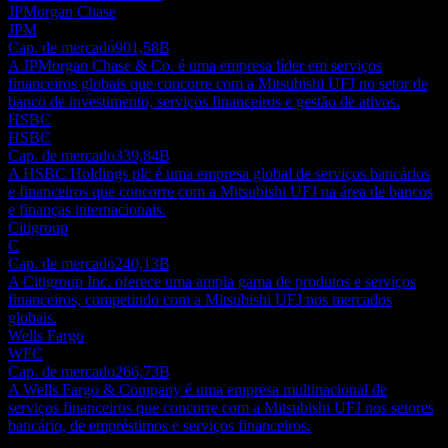
JPMorgan Chase
JPM
Cap. de mercado
901,58B
A JPMorgan Chase & Co. é uma empresa líder em serviços
financeiros globais que concorre com a Mitsubishi UFJ no setor de
banco de investimento, serviços financeiros e gestão de ativos.
HSBC
HSBC
Cap. de mercado
339,84B
A HSBC Holdings plc é uma empresa global de serviços bancários
e financeiros que concorre com a Mitsubishi UFJ na área de bancos
e finanças internacionais.
Citigroup
C
Cap. de mercado
240,13B
A Citigroup Inc. oferece uma ampla gama de produtos e serviços
financeiros, competindo com a Mitsubishi UFJ nos mercados
globais.
Wells Fargo
WFC
Cap. de mercado
266,73B
A Wells Fargo & Company é uma empresa multinacional de
serviços financeiros que concorre com a Mitsubishi UFJ nos setores
bancário, de empréstimos e serviços financeiros.