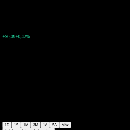
Group
$22,52
4107
+$0,09
+0,42%
16:23 Hoje
1D
1S
1M
3M
1A
5A
Máx