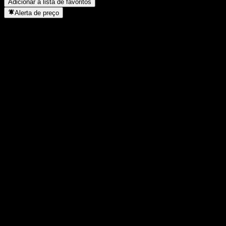
Adicionar à lista de favoritos
Alerta de preço
Estatísticas
Máxima do dia
22,7
Mínima do dia
22,51
Máxima 52S
23,25
Mín 52S
14,34
Volume
1.151.170
Vol. médio
3.378.075
Cap. de mercado
253,9B
P/L
16,53
Rendimento de dividendos
2,4%
Dividendo