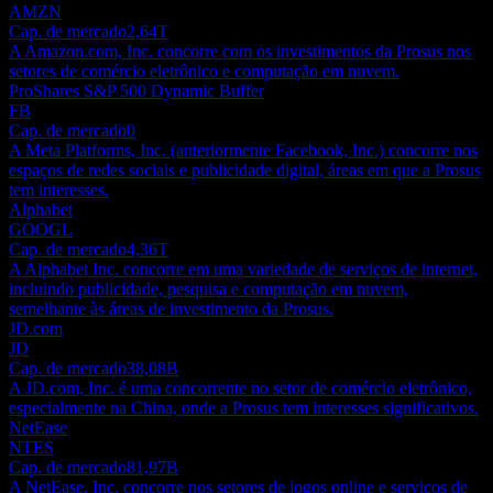
AMZN
Cap. de mercado
2,64T
A Amazon.com, Inc. concorre com os investimentos da Prosus nos
setores de comércio eletrônico e computação em nuvem.
ProShares S&P 500 Dynamic Buffer
FB
Cap. de mercado
0
A Meta Platforms, Inc. (anteriormente Facebook, Inc.) concorre nos
espaços de redes sociais e publicidade digital, áreas em que a Prosus
tem interesses.
Alphabet
GOOGL
Cap. de mercado
4,36T
A Alphabet Inc. concorre em uma variedade de serviços de internet,
incluindo publicidade, pesquisa e computação em nuvem,
semelhante às áreas de investimento da Prosus.
JD.com
JD
Cap. de mercado
38,08B
A JD.com, Inc. é uma concorrente no setor de comércio eletrônico,
especialmente na China, onde a Prosus tem interesses significativos.
NetEase
NTES
Cap. de mercado
81,97B
A NetEase, Inc. concorre nos setores de jogos online e serviços de