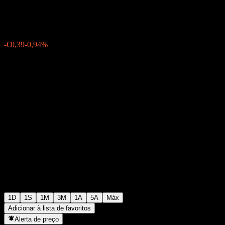
€41,18
1027
-€0,39
-0,94%
15:38 Hoje
1D
1S
1M
3M
1A
5A
Máx
Adicionar à lista de favoritos
Alerta de preço