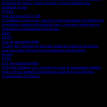
streaming de música, setores em que a Prosus também atua.
SoftBank Group
SFTBY
Cap. de mercado
222,14B
A SoftBank Group Corp. concorre como importante investidora em
tecnologia e empresa de capital de risco, com uma carteira que se
sobrepõe aos investimentos da Prosus.
EBay
EBAY
Cap. de mercado
52,04B
A eBay Inc. concorre no mercado global de comércio eletrônico,
uma área onde a Prosus fez investimentos significativos.
PayPal
PYPL
Cap. de mercado
40,86B
A PayPal Holdings, Inc. concorre no setor de pagamentos digitais,
onde a Prosus também tem interesses através de seus diversos
investimentos em fintech.
Sobre
A Prosus N.V. opera como um grupo líder global de internet voltado
para o consumidor, com suas atividades principais centradas em e-
commerce e diversos negócios impulsionados pela internet. A