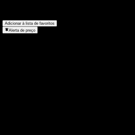
Quantos funcionários a Prosus NV tem?
▼
Em que setor está localizada a Prosus NV?
▼
Quando a Prosus NV concluiu o desdobro de ações?
▼
Onde fica a sede da Prosus NV?
▼
Adicionar à lista de favoritos
Alerta de preço