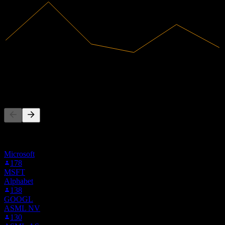
8,19B
Receita
9,99B
Lucro líquido
As pessoas também seguem
Esta lista é baseada nas listas de favoritos dos usuários do Stock
Events que seguem PRX.AS. Não é uma recomendação de
investimento.
Microsoft
178
MSFT
Alphabet
138
GOOGL
ASML NV
130