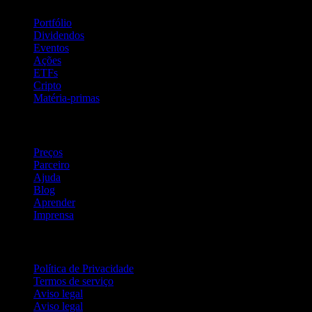
Portfólio
Dividendos
Eventos
Ações
ETFs
Cripto
Matéria-primas
company
Preços
Parceiro
Ajuda
Blog
Aprender
Imprensa
Jurídico
Política de Privacidade
Termos de serviço
Aviso legal
Aviso legal