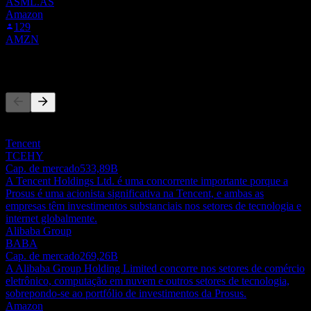
ASML.AS
Amazon
129
AMZN
Concorrentes
Esta lista é uma análise baseada em eventos recentes do mercado.
Não é uma recomendação de investimento.
Tencent
TCEHY
Cap. de mercado
533,89B
A Tencent Holdings Ltd. é uma concorrente importante porque a
Prosus é uma acionista significativa na Tencent, e ambas as
empresas têm investimentos substanciais nos setores de tecnologia e
internet globalmente.
Alibaba Group
BABA
Cap. de mercado
269,26B
A Alibaba Group Holding Limited concorre nos setores de comércio
eletrônico, computação em nuvem e outros setores de tecnologia,
sobrepondo-se ao portfólio de investimentos da Prosus.
Amazon