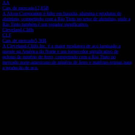
AA
Cap. de mercado
12,85B
A Alcoa Corporation é líder em bauxita, alumina e produtos de
alumínio, competindo com a Rio Tinto no setor de alumínio, onde a
Rio Tinto também é um jogador significativo.
Cleveland-Cliffs
CLF
Cap. de mercado
5,36B
A Cleveland-Cliffs Inc. é a maior produtora de aço laminado a
quente na América do Norte e um fornecedor significativo de
pelotas de minério de ferro, competindo com a Rio Tinto no
mercado norte-americano de minério de ferro e matérias-primas para
a produção de aço.
Sobre
O Rio Tinto Group dedica-se à exploração, mineração e
processamento de recursos minerais em todo o mundo. A empresa
opera através dos segmentos de Minério de Ferro; Alumínio e Lítio;
e Cobre. O segmento de Minério de Ferro atua na mineração de
Show more...
minério de ferro e na produção de sal e gesso na Austrália
CEO
Ocidental. O segmento de Alumínio e Lítio está envolvido na
Mr. Simon Callas Trott BSc(Hon), GAICD, GradDipFin
mineração de bauxita, refino de alumina, fundição e reciclagem de
Funcionários
alumínio, bem como na mineração e processamento de lítio. O
57271