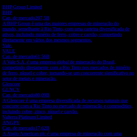
Não é uma recomendação de investimento.
BHP Group Limited
BHP
Cap. de mercado
207,5B
A BHP Group é uma das maiores empresas de mineração do
mundo, semelhante à Rio Tinto, com uma carteira diversificada de
ativos, incluindo minério de ferro, cobre e carvão, competindo
diretamente em vários dos mesmos segmentos.
Vale.
VALE
Cap. de mercado
61,56B
A Vale S.A. é uma empresa global de mineração do Brasil,
competindo diretamente com a Rio Tinto nos mercados de minério
de ferro, níquel e cobre, tornando-se um concorrente significativo no
setor de metais e mineração.
Glencore
GLNCY
Cap. de mercado
80,09B
A Glencore é uma empresa diversificada de recursos naturais que
concorre com a Rio Tinto no mercado de mineração e commodities,
incluindo cobre, zinco, níquel e carvão.
Valterra Platinum Limited
ANGPY
Cap. de mercado
17,62B
A Anglo American plc é uma empresa de mineração com uma