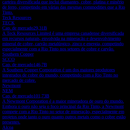
carteira diversificada que inclui diamantes, cobre, platina e minério
de ferro, competindo em várias das mesmas commodities que a Rio
Tinto.
Teck Resources
TECK
Cap. de mercado
29,31B
A Teck Resources Limited é uma empresa canadense diversificada
em recursos naturais, envolvida na mineração e desenvolvimento
mineral de cobre, carvão metalúrgico, zinco e energia, competindo
especialmente com a Rio Tinto nos setores de cobre e carvão.
Southern Copper
SCCO
Cap. de mercado
146,7B
A Southern Copper Corporation é um dos maiores produtores
integrados de cobre do mundo, competindo com a Rio Tinto no
mercado de cobre.
Newmont
NEM
Cap. de mercado
101,73B
A Newmont Corporation é a maior mineradora de ouro do mundo.
Embora o ouro não seja o foco principal da Rio Tinto, a Newmont
compete com a Rio Tinto no setor de mineração, especialmente em
projetos onde tanto o ouro quanto outros metais como o cobre estão
presentes.
Alcoa