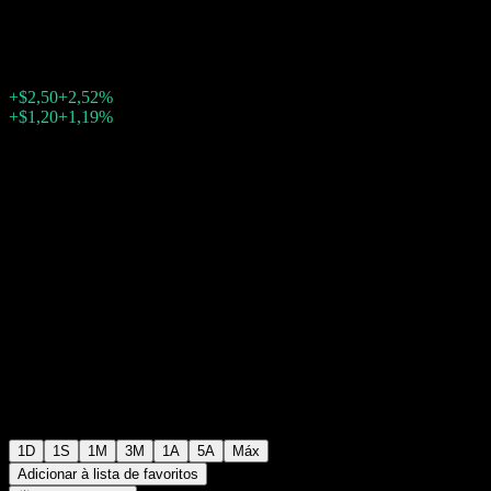
$101,51
20824
+$2,50
+2,52%
Wednesday 20:00
+$1,20
+1,19%
Wednesday 23:59
Após o mercado
1D
1S
1M
3M
1A
5A
Máx
Adicionar à lista de favoritos