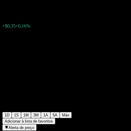
$212,80
818
+$0,35
+0,16%
Wednesday 07:00
1D
1S
1M
3M
1A
5A
Máx
Adicionar à lista de favoritos
Alerta de preço