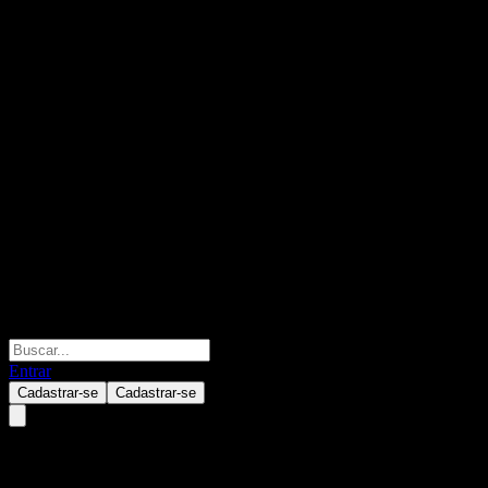
Entrar
Cadastrar-se
Cadastrar-se
Invesco S&P 500 Equal Weight