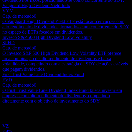
dividendo nos EUA, posicionando-se como concorrente do SDY.
Vanguard High Dividend Yield Indx
VYM
Cap. de mercado
0
O Vanguard High Dividend Yield ETF está focado em ações com
alto rendimento de dividendos, tornando-se um concorrente do SDY
no espaço de ETFs focados em dividendos.
Invesco S&P 500 High Dividend Low Volatility
SPHD
Cap. de mercado
0
O Invesco S&P 500 High Dividend Low Volatility ETF oferece
uma combinação de alto rendimento de dividendos e baixa
volatilidade, competindo com a estratégia da SDY de ações estáveis
que pagam dividendos.
First Trust Value Line Dividend Index Fund
FVD
Cap. de mercado
0
O First Trust Value Line Dividend Index Fund busca investir em
empresas com alto rendimento de dividendos, competindo
diretamente com o objetivo de investimento do SDY.
Portfólio
VZ
2,4%