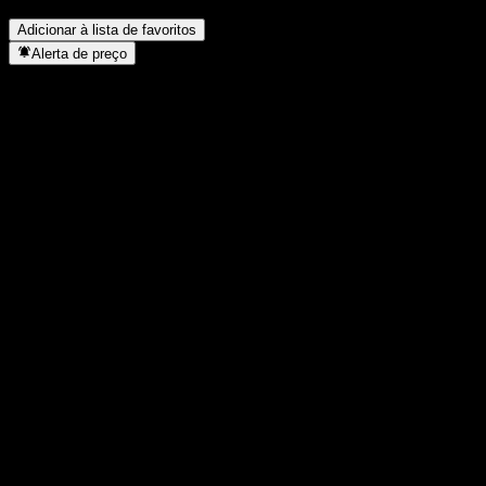
de ações?
▼
Adicionar à lista de favoritos
Alerta de preço