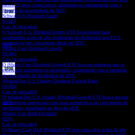
menos 25 anos consecutivos, alinhando-se estreitamente com a
filosofia de investimento da SDY.
Schwab US Dividend Equity
Pagamento de dividendos
SCHD
24
Cap. de mercado
0
SEP
27
O Schwab U.S. Dividend Equity ETF foi projetado para
State Street SPDR S&P Dividend
acompanhar ações de alto rendimento de dividendos nos EUA,
Estimado
tornando-se um concorrente direto do SDY.
SDY
iShares Core Dividend Growth
DGRO
Cap. de mercado
0
O iShares Core Dividend Growth ETF foca em empresas que se
espera que aumentem os dividendos, competindo com a estratégia
de crescimento de dividendos da SDY.
Ex-dividendo
WisdomTree U.S. Quality Dividend Growth Fund
22
DGRW
DEC
27
Cap. de mercado
0
State Street SPDR S&P Dividend
O WisdomTree U.S. Quality Dividend Growth ETF busca investir
Estimado
SDY
em empresas americanas com boas perspectivas de crescimento de
dividendos, semelhante ao foco do SDY.
iShares Core High Dividend
HDV
Cap. de mercado
0
O iShares Core High Dividend ETF tem como alvo ações de alto