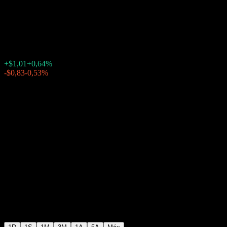
Dividend
$157,83
1077
+$1,01
+0,64%
Friday 20:00
-$0,83
-0,53%
Friday 23:59
Após o mercado