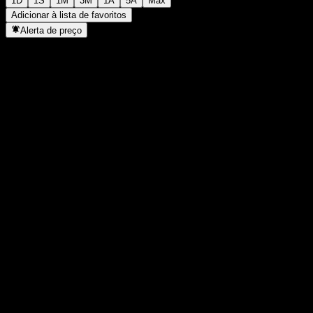
1D
1S
1M
3M
1A
5A
Máx
Adicionar à lista de favoritos
Alerta de preço
Estatísticas
Máxima do dia
157,93
Mínima do dia
156,11
Máxima 52S
160,29
Mín 52S
135,3
Volume
265.008
Vol. médio
222.471
Cap. de mercado
0
P/L
-
Rendimento de dividendos
2,36%