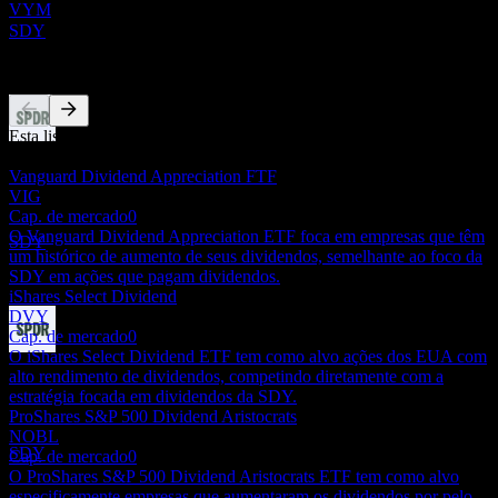
VYM
Estimado
SDY
Concorrentes
Esta lista é uma análise baseada em eventos recentes do mercado.
Pagamento de dividendos
Não é uma recomendação de investimento.
24
Vanguard Dividend Appreciation FTF
JUN
27
VIG
State Street SPDR S&P Dividend
Cap. de mercado
0
Estimado
O Vanguard Dividend Appreciation ETF foca em empresas que têm
SDY
um histórico de aumento de seus dividendos, semelhante ao foco da
SDY em ações que pagam dividendos.
iShares Select Dividend
DVY
Cap. de mercado
0
O iShares Select Dividend ETF tem como alvo ações dos EUA com
Ex-dividendo
alto rendimento de dividendos, competindo diretamente com a
22
estratégia focada em dividendos da SDY.
SEP
27
ProShares S&P 500 Dividend Aristocrats
State Street SPDR S&P Dividend
NOBL
Estimado
SDY
Cap. de mercado
0
O ProShares S&P 500 Dividend Aristocrats ETF tem como alvo
especificamente empresas que aumentaram os dividendos por pelo