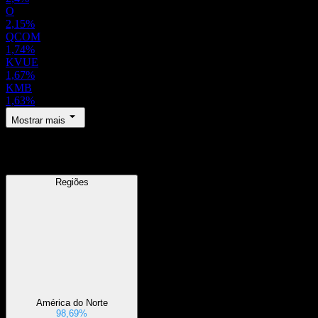
O
2,15%
QCOM
1,74%
KVUE
1,67%
KMB
1,63%
Mostrar mais
Regiões
Regiões
América do Norte
98,69%