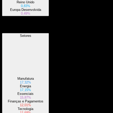
Reino Unido
0,83%
Europa Desenvolvida
0,49%
Setores
Setores
Manufatura
17,32%
Energia
17,15%
Essenciais
15,87%
Finanças e Pagamentos
12,01%
Tecnologia
11,69%