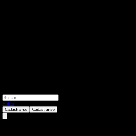
Entrar
Cadastrar-se
Cadastrar-se
State Street SPDR S&P