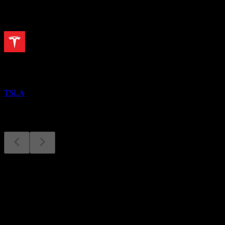
Próximos
Resultados financeiros
28
OCT
Tesla
TSLA
Resultados financeiros
28
Oct
Previsto
Q1 2025