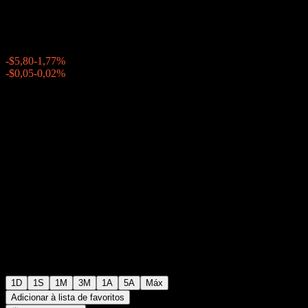
$321,55
115306
-$5,80
-1,77%
Wednesday 20:00
-$0,05
-0,02%
Wednesday 23:59
Após o mercado
1D
1S
1M
3M
1A
5A
Máx
Adicionar à lista de favoritos