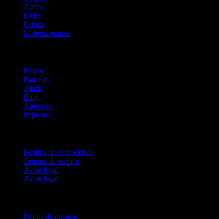
Ações
ETFs
Cripto
Matéria-primas
company
Preços
Parceiro
Ajuda
Blog
Aprender
Imprensa
Jurídico
Política de Privacidade
Termos de serviço
Aviso legal
Aviso legal
Para empresas
Dados de eventos