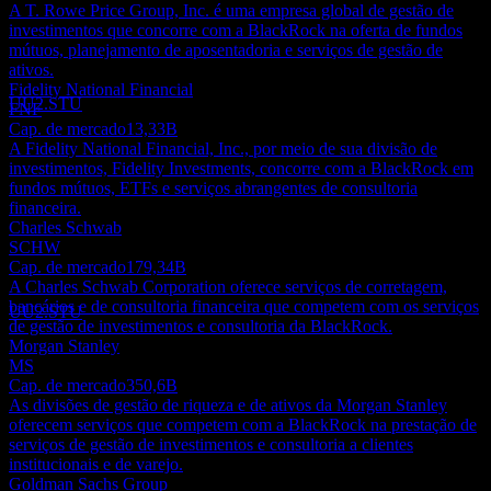
A T. Rowe Price Group, Inc. é uma empresa global de gestão de
Ex-dividendo
investimentos que concorre com a BlackRock na oferta de fundos
8
mútuos, planejamento de aposentadoria e serviços de gestão de
SEP
27
ativos.
Blackrock
Fidelity National Financial
Estimado
UU2.STU
FNF
Cap. de mercado
13,33B
A Fidelity National Financial, Inc., por meio de sua divisão de
investimentos, Fidelity Investments, concorre com a BlackRock em
fundos mútuos, ETFs e serviços abrangentes de consultoria
financeira.
Pagamento de dividendos
Charles Schwab
22
SCHW
SEP
27
Cap. de mercado
179,34B
Blackrock
A Charles Schwab Corporation oferece serviços de corretagem,
Estimado
bancários e de consultoria financeira que competem com os serviços
UU2.STU
de gestão de investimentos e consultoria da BlackRock.
Morgan Stanley
MS
Cap. de mercado
350,6B
As divisões de gestão de riqueza e de ativos da Morgan Stanley
oferecem serviços que competem com a BlackRock na prestação de
serviços de gestão de investimentos e consultoria a clientes
institucionais e de varejo.
Goldman Sachs Group