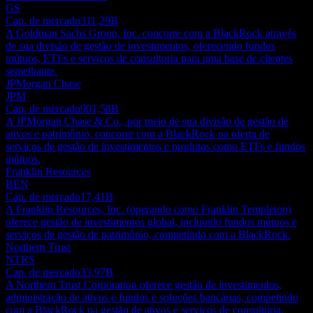
GS
Cap. de mercado
311,29B
A Goldman Sachs Group, Inc. concorre com a BlackRock através
de sua divisão de gestão de investimentos, oferecendo fundos
mútuos, ETFs e serviços de consultoria para uma base de clientes
semelhante.
JPMorgan Chase
JPM
Cap. de mercado
901,58B
A JPMorgan Chase & Co., por meio de sua divisão de gestão de
ativos e patrimônio, concorre com a BlackRock na oferta de
serviços de gestão de investimentos e produtos como ETFs e fundos
mútuos.
Franklin Resources
BEN
Cap. de mercado
17,41B
A Franklin Resources, Inc. (operando como Franklin Templeton)
oferece gestão de investimentos global, incluindo fundos mútuos e
serviços de gestão de patrimônio, competindo com a BlackRock.
Northern Trust
NTRS
Cap. de mercado
33,97B
A Northern Trust Corporation oferece gestão de investimentos,
administração de ativos e fundos e soluções bancárias, competindo
com a BlackRock na gestão de ativos e serviços de consultoria.