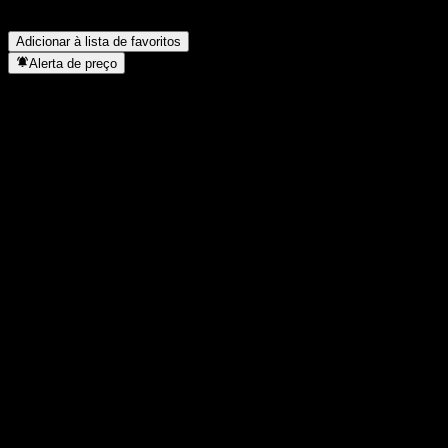
Em que setor está localizada a Blackrock?
▼
Quando a Blackrock concluiu o desdobro de ações?
▼
Adicionar à lista de favoritos
Alerta de preço