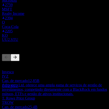
Microsoft
2759
MSFT
Realty Income
2394
Ex-dividendo
O
7
Coca-Cola
JUN
27
2205
Blackrock
KO
Estimado
UU2.STU
Concorrentes
Esta lista é uma análise baseada em eventos recentes do mercado.
Pagamento de dividendos
Não é uma recomendação de investimento.
23
Invesco
JUN
27
IVZ
Blackrock
Cap. de mercado
12,85B
Estimado
A Invesco Ltd. oferece uma ampla gama de serviços de gestão de
UU2.STU
investimentos, competindo diretamente com a BlackRock em fundos
mútuos, ETFs e gestão de ativos institucionais.
T. Rowe Price Group
TROW
Cap. de mercado
25,4B