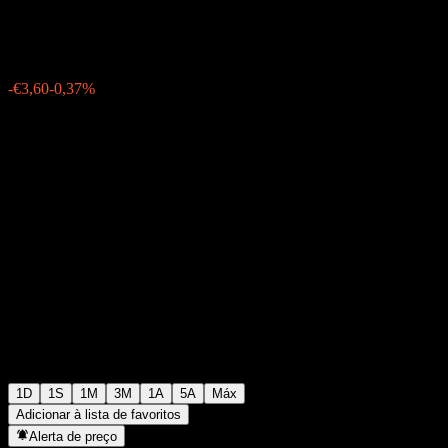
€974,40
11751
-€3,60
-0,37%
Friday 19:55
1D
1S
1M
3M
1A
5A
Máx
Adicionar à lista de favoritos
Alerta de preço