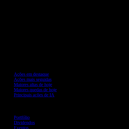
Coleções
Ações em destaque
Ações mais seguidas
Maiores altas de hoje
Maiores quedas de hoje
Principais ações de IA
Recursos
Portfólio
Dividendos
Eventos