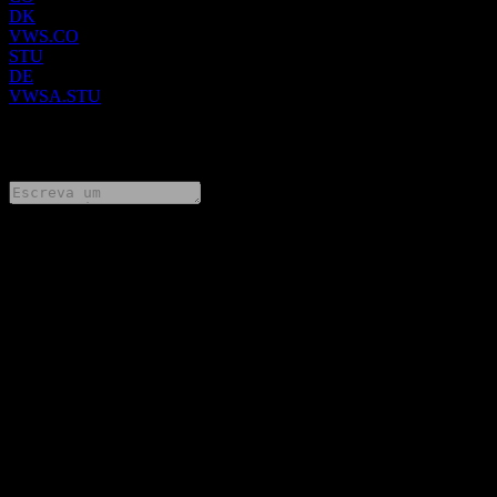
DK
VWS.CO
STU
DE
VWSA.STU
0 Comments
Compartilhe suas ideias
FAQ
Qual é o preço da ação da Vestas Wind Systems AS hoje?
▼
Qual é o símbolo da ação da Vestas Wind Systems AS?
▼
O preço da ação da Vestas Wind Systems AS está subindo?
▼
Qual é o valor de mercado da Vestas Wind Systems AS?
▼
Quando é a próxima data de resultados financeiros da Vestas
Wind Systems AS?
▼
Quais foram os resultados financeiros da Vestas Wind Systems