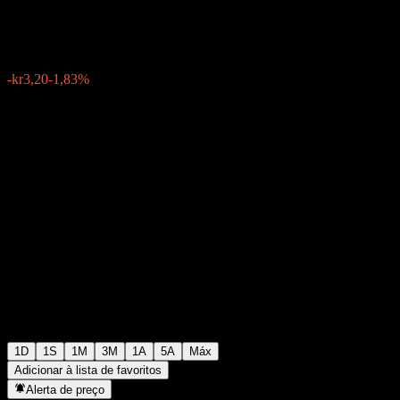
kr172,00
773
-kr3,20
-1,83%
Wednesday 14:59
1D
1S
1M
3M
1A
5A
Máx
Adicionar à lista de favoritos
Alerta de preço