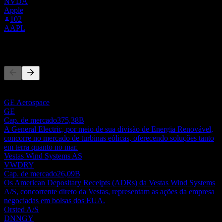
NVDA
Apple
102
AAPL
Concorrentes
Esta lista é uma análise baseada em eventos recentes do mercado.
Não é uma recomendação de investimento.
GE Aerospace
GE
Cap. de mercado
375,38B
A General Electric, por meio de sua divisão de Energia Renovável,
concorre no mercado de turbinas eólicas, oferecendo soluções tanto
em terra quanto no mar.
Vestas Wind Systems AS
VWDRY
Cap. de mercado
26,09B
Os American Depositary Receipts (ADRs) da Vestas Wind Systems
A/S, concorrente direto da Vestas, representam as ações da empresa
negociadas em bolsas dos EUA.
Orsted A/S
DNNGY