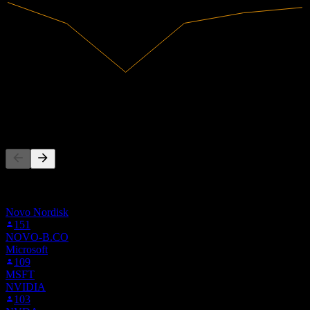
140,55B
Receita
5,81B
Lucro líquido
As pessoas também seguem
Esta lista é baseada nas listas de favoritos dos usuários do Stock
Events que seguem VWS.CO. Não é uma recomendação de
investimento.
Novo Nordisk
151
NOVO-B.CO
Microsoft
109
MSFT
NVIDIA
103