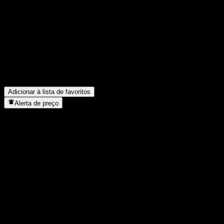
AS no último trimestre?
▼
Qual foi a receita da Vestas Wind Systems AS no ano passado?
▼
Qual foi o lucro líquido da Vestas Wind Systems AS no ano
passado?
▼
A Vestas Wind Systems AS paga dividendos?
▼
Quantos funcionários a Vestas Wind Systems AS tem?
▼
Em que setor está localizada a Vestas Wind Systems AS?
▼
Quando a Vestas Wind Systems AS concluiu o desdobro de
ações?
▼
Onde fica a sede da Vestas Wind Systems AS?
▼
Adicionar à lista de favoritos
Alerta de preço