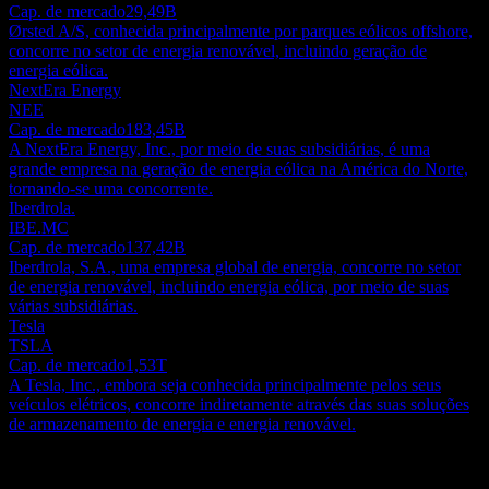
Cap. de mercado
29,49B
Ørsted A/S, conhecida principalmente por parques eólicos offshore,
concorre no setor de energia renovável, incluindo geração de
energia eólica.
NextEra Energy
NEE
Cap. de mercado
183,45B
A NextEra Energy, Inc., por meio de suas subsidiárias, é uma
grande empresa na geração de energia eólica na América do Norte,
tornando-se uma concorrente.
Iberdrola.
IBE.MC
Cap. de mercado
137,42B
Iberdrola, S.A., uma empresa global de energia, concorre no setor
de energia renovável, incluindo energia eólica, por meio de suas
várias subsidiárias.
Tesla
TSLA
Cap. de mercado
1,53T
A Tesla, Inc., embora seja conhecida principalmente pelos seus
veículos elétricos, concorre indiretamente através das suas soluções
de armazenamento de energia e energia renovável.
Sobre