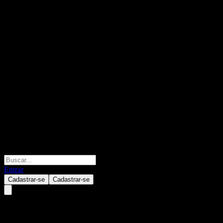
Entrar
Cadastrar-se
Cadastrar-se
Vestas Wind Systems AS