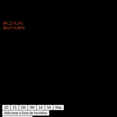
$111,85
19093
-$0,22
-0,2%
Friday 20:00
-$0,07
-0,06%
Friday 23:59
Após o mercado
1D
1S
1M
3M
1A
5A
Máx
Adicionar à lista de favoritos