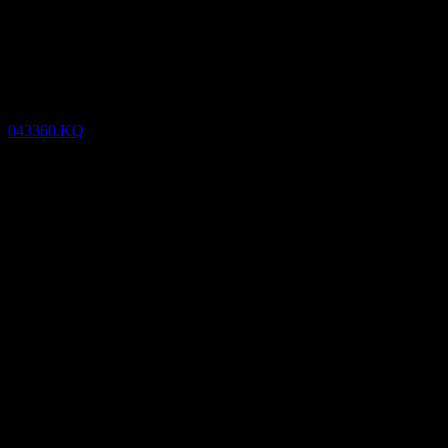
(043360.KQ) null
Finansiella
resultat
043360.KQ
17
May
Bekräftat
May 21
Aug 21
Nov 21
May 22
−58,41
−13,36
31,68
76,73
Detaljer
Förväntad EPS