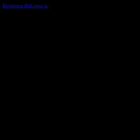
bevakningslistor och följa din portfölj eller utdelningar.
Registrera dig
Logga in