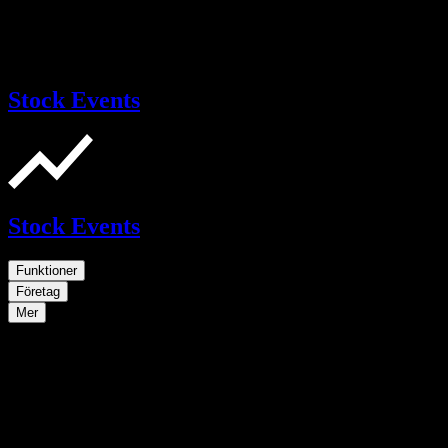
Stock Events
Stock Events
Funktioner
Företag
Mer