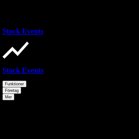
Stock Events
Stock Events
Funktioner
Företag
Mer