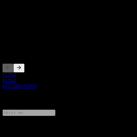
Om
Show more...
VD
ISIN
01311889
Noteringar
FUND
FUND
01311889.FUND
0 Comments
Dela dina tankar