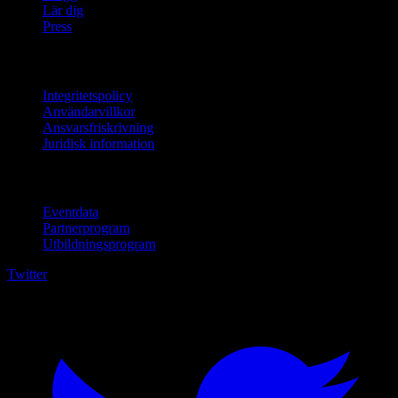
Lär dig
Press
Juridisk information
Integritetspolicy
Användarvillkor
Ansvarsfriskrivning
Juridisk information
För företag
Eventdata
Partnerprogram
Utbildningsprogram
Twitter