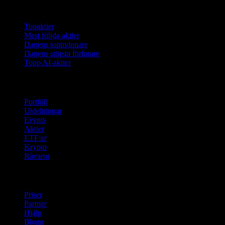
Samlingar
Topaktier
Mest följda aktier
Dagens toppvinnare
Dagens största förlorare
Topp AI-aktier
Funktioner
Portfölj
Utdelningar
Events
Aktier
ETF:er
Krypto
Råvaror
company
Priser
Partner
Hjälp
Blogg