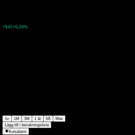
¥19 044
0
+¥45
+0,24%
Förra veckan
1v
1M
3M
1 år
5Å
Max
Lägg till i bevakningslista
Kursalarm