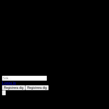
Logga in
Registrera dig
Registrera dig
Nomura TOPIX Index Open