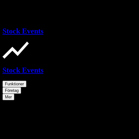
Stock Events
Stock Events
Funktioner
Företag
Mer