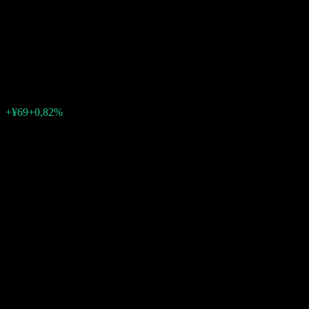
Strategy Odd Month Fixed
Dividend
¥8 481
0
+¥69
+0,82%
Förra veckan