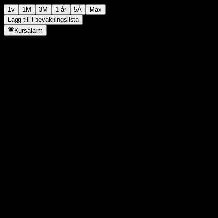
1v
1M
3M
1 år
5Å
Max
Lägg till i bevakningslista
Kursalarm
Statistik
Dagens högsta
8 481
Dagens lägsta
8 481
52V Högsta
8 519
52V Lägsta
7 686
Volym
-
Snittvolym
-
Börsvärde
0
P/E-tal
-
Direktavkastning