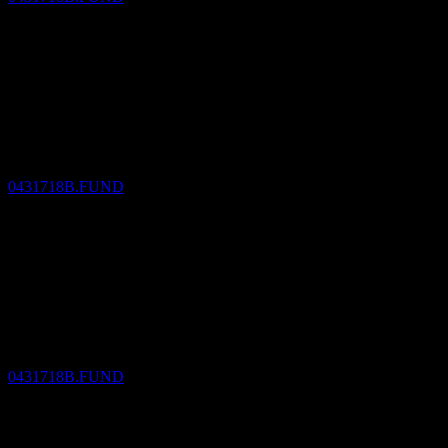
Utdelningsbetalning
12
MAY
27
Daiwa All Market Income Strategy Odd Month
Fixed Dividend
Uppskattad
0431718B.FUND
Ex-utdelning
12
JUL
27
Daiwa All Market Income Strategy Odd Month
Fixed Dividend
Uppskattad
0431718B.FUND