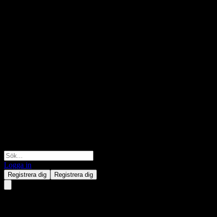
Logga in
Registrera dig
Registrera dig
Daiwa All Market Income