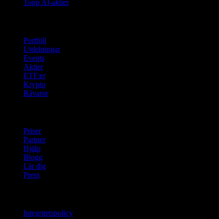
Topp AI-aktier
Funktioner
Portfölj
Utdelningar
Events
Aktier
ETF:er
Krypto
Råvaror
company
Priser
Partner
Hjälp
Blogg
Lär dig
Press
Juridisk information
Integritetspolicy